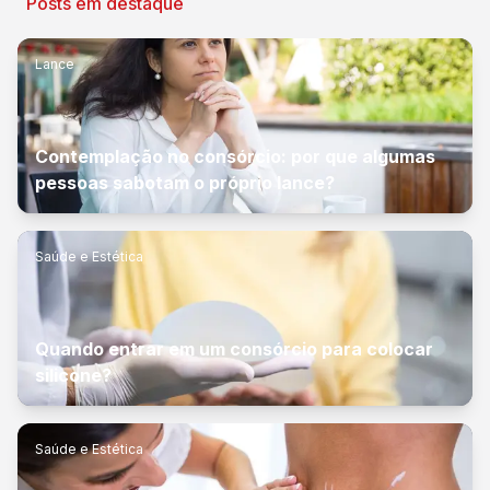
Posts em destaque
Lance
Contemplação no consórcio: por que algumas
pessoas sabotam o próprio lance?
Saúde e Estética
Quando entrar em um consórcio para colocar
silicone?
Saúde e Estética