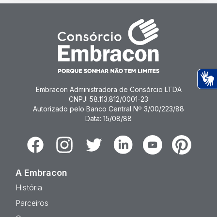
Embracon Administradora de Consórcio LTDA
Ac
CNPJ: 58.113.812/0001-23
Autorizado pelo Banco Central Nº 3/00/223/88
Data: 15/08/88
Facebook
Instagram
Twitter
Linkedin
Youtube
Pinterest
A Embracon
História
Parceiros