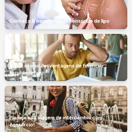
Conheça 6 benefícios do consórcio de lipo
Educação
Quais são as desvantagens de financiar
faculdade?
Viagens
Planeje sua viagem de intercâmbio com
consórcio!