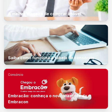
A melhor maneira de comprar imóvel
Consórcio
Saiba como funciona a tabela de consórcio
Consórcio
Embracão: conheça o novo mascote da
Embracon