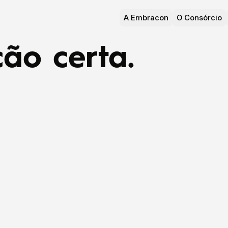
A Embracon
O Consórcio
ão certa.