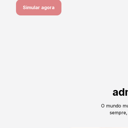
Simular agora
ad
O mundo mu
sempre, 