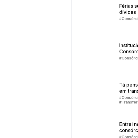
Férias 
dívidas
#Consórc
Instituc
Consórc
Embrac
#Consórc
2025
Tá pen
em trans
sua cot
#Consórc
#Transfer
consórc
Consórci
Entrei n
consórc
agora?
#Consórc