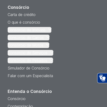
Consórcio
Carta de crédito
O que é consórcio
Consórcio de Imóveis
Consórcio de Carros
Consórcio de Motos
Consórcio de Serviços
Consórcio de Pesados
Simulador de Consórcio
Falar com um Especialista
Ac
Entenda o Consórcio
Consórcio
Contemplação