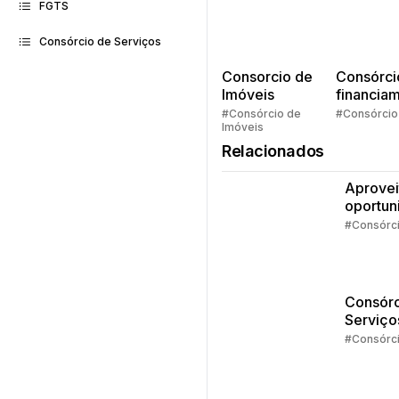
FGTS
Consórcio de Serviços
Consorcio de
Consórci
Imóveis
financia
Quem pe
#Consórcio de
#Consórcio
Imóveis
faz consó
Relacionados
Aprovei
oportun
da isen
#Consórc
IR
Consórc
Serviço
Estudos
#Consórc
dá pra 
com o
crédito