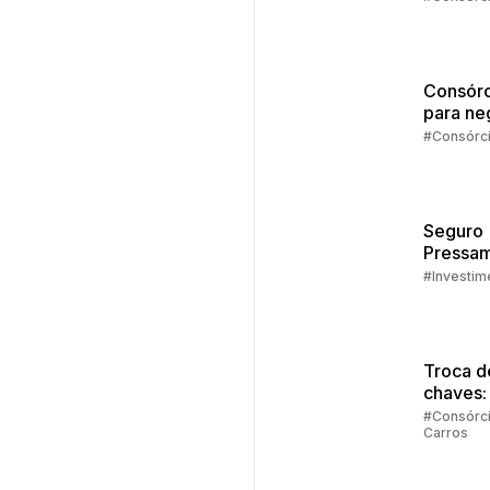
Consórc
para ne
#Consórc
Seguro
Pressam
Embrac
#Investim
Troca d
chaves:
regras
#Consórc
Carros
principa