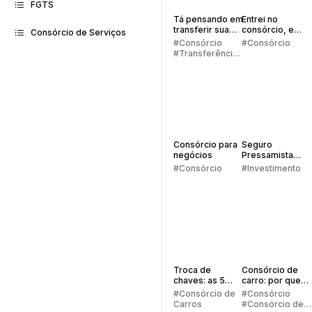
FGTS
Tá pensando em
Entrei no
transferir sua
consórcio, e
Consórcio de Serviços
cota de
agora?
#Consórcio
#Consórcio
consórcio?
#Transferência
de Consórcio
Consórcio para
Seguro
negócios
Pressamista
Embracon
#Consórcio
#Investimento
Troca de
Consórcio de
chaves: as 5
carro: por que
regras
vale a pena
#Consórcio de
#Consórcio
principais
investir?
Carros
#Consórcio de