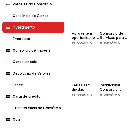
Parcelas do Consórcio
Consórcio de Carros
Investimento
Aproveite a
Consórcio de
oportunidade da
Serviços para
Embracon
isenção de IR
Estudos: o que
#Consórcio
#Consórcio
dá pra pagar
Consórcio de Imóveis
com o crédito?
Cancelamento
Devolução de Valores
Lance
Férias sem
Institucional
dívidas
Consórcio
Embracon 2025
#Consórcio
#Consórcio
Carta de crédito
Transferência de Consórcio
Cota