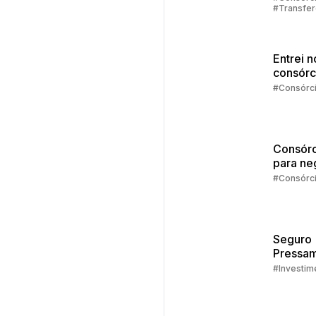
#Transfer
consórc
Consórci
Entrei n
consórc
agora?
#Consórc
Consórc
para ne
#Consórc
Seguro
Pressam
Embrac
#Investim