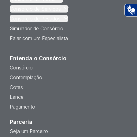
Consórcio de Serviços
Ac
Consórcio de Pesados
Simulador de Consórcio
Falar com um Especialista
Entenda o Consórcio
Consórcio
Contemplação
Cotas
Lance
Pagamento
Parceria
Seja um Parceiro