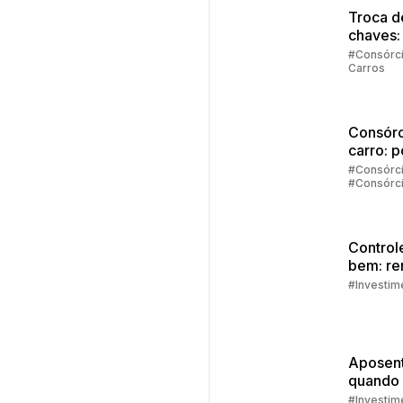
Troca d
chaves:
regras
#Consórc
Carros
principa
Consórc
carro: 
vale a 
#Consórc
#Consórc
investir
Carros
Control
bem: re
extra
#Investim
Aposent
quando
como s
#Investim