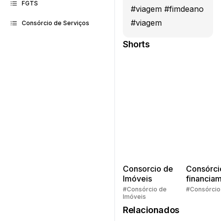
FGTS
#viagem #fimdeano
#viagem
Consórcio de Serviços
Shorts
Consorcio de
Consórci
Imóveis
financia
Quem pe
#Consórcio de
#Consórcio
Imóveis
faz consó
Relacionados