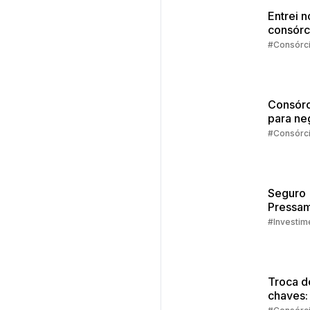
Entrei n
consórc
agora?
#Consórc
Consórc
para ne
#Consórc
Seguro
Pressam
Embrac
#Investim
Troca d
chaves:
regras