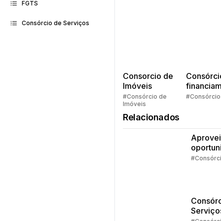
FGTS
Consórcio de Serviços
Consorcio de
Consórci
Imóveis
financia
Quem pe
#Consórcio de
#Consórcio
Imóveis
faz consó
Relacionados
Aprovei
oportun
da isen
#Consórc
IR
Consórc
Serviço
Estudos