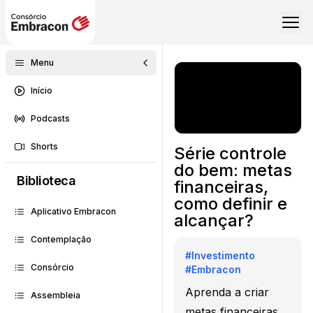
Menu
Início
Podcasts
Shorts
Série controle
do bem: metas
Biblioteca
financeiras,
como definir e
Aplicativo Embracon
alcançar?
Contemplação
#
Investimento
Consórcio
#
Embracon
Aprenda a criar
Assembleia
metas financeiras