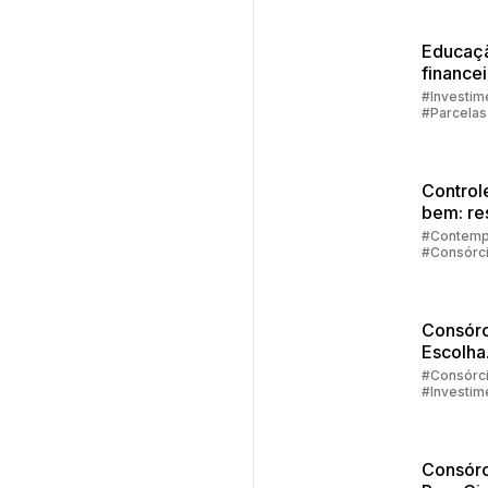
Educaç
finance
família
#Investim
#Parcelas
Consórci
#Embraco
Control
bem: re
de
#Contemp
#Consórc
emergê
#Investim
#Embraco
Consórc
Escolha
Intelig
#Consórc
#Investim
Qualqu
#Embraco
Cenário
Econôm
Consórc