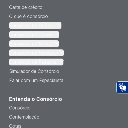
Carta de crédito
O que é consórcio
Consórcio de Imóveis
Consórcio de Carros
Consórcio de Motos
Consórcio de Serviços
Consórcio de Pesados
Simulador de Consórcio
Falar com um Especialista
Ac
Entenda o Consórcio
Consórcio
Contemplação
Cotas