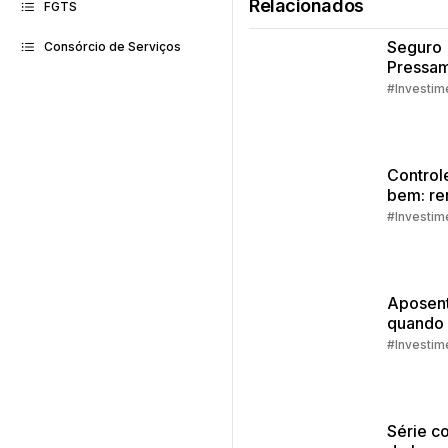
Relacionados
FGTS
Seguro
Consórcio de Serviços
Pressam
Embrac
#Investim
Control
bem: re
extra
#Investim
Aposent
quando
como s
#Investim
prepara
Série c