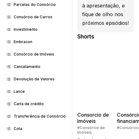
Parcelas do Consórcio
à apresentação, e
fique de olho nos
Consórcio de Carros
próximos episódios!
Investimento
Shorts
Embracon
Consórcio de Imóveis
Cancelamento
Devolução de Valores
Lance
Carta de crédito
Consorcio de
Consórci
Transferência de Consórcio
Imóveis
financia
Quem pe
#Consórcio de
#Consórcio
Cota
Imóveis
faz consó