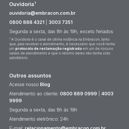
Ouvidoria¹
ouvidoria@embracon.com.br
0800 888 4321
|
3003 7351
Segunda a sexta, das 8h às 19h, exceto feriados
¹ A Ouvidoria é o canal de última instância na Embracon, tanto
que, para receber o atendimento, é necessário que você tenha
um
protocolo de reclamação registrado
em um de nossos
canais de atendimento e que o retorno deles não tenha sido
satisfatório.
Outros assuntos
Acesse nosso
Blog
Atendimento ao cliente:
0800 889 0999
|
4003
9999
Segunda a sexta, das 8h às 19h
Atendimento eletrônico: 24h
E-mail:
relacionamento@embracon.com.br