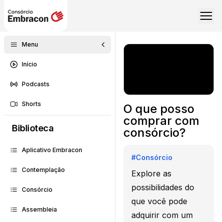
Menu
Início
Podcasts
Shorts
O que posso
comprar com
Biblioteca
consórcio?
Aplicativo Embracon
#
Consórcio
Contemplação
Explore as
possibilidades do
Consórcio
que você pode
Assembleia
adquirir com um