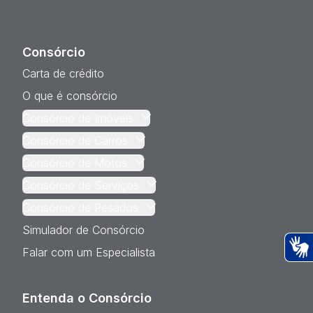
Consórcio
Carta de crédito
O que é consórcio
Consórcio de Imóveis
Consórcio de Carros
Consórcio de Motos
Consórcio de Serviços
Consórcio de Pesados
Simulador de Consórcio
Falar com um Especialista
Ac
Entenda o Consórcio