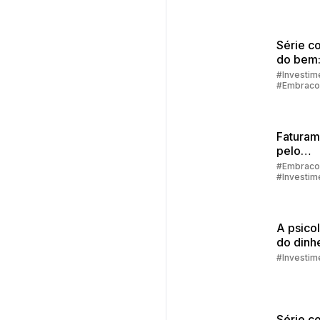
Série c
do bem:
financei
#Investim
#Embraco
como de
alcança
Faturam
pelo
aplicati
#Embraco
#Investim
passo a
#Aplicativ
Embracon
A psico
do dinhe
que te 
#Investim
de
econom
Série c