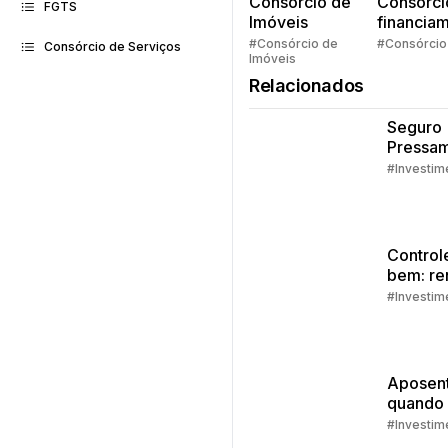
Consorcio de
Consórci
FGTS
Imóveis
financia
Quem pe
#Consórcio de
#Consórcio
Consórcio de Serviços
Imóveis
faz consó
Relacionados
Seguro
Pressam
Embrac
#Investim
Control
bem: re
extra
#Investim
Aposent
quando
como s
#Investim
prepara