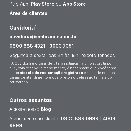
Pelo App:
Play Store
ou
App Store
Área de clientes
Ouvidoria¹
ouvidoria@embracon.com.br
0800 888 4321
|
3003 7351
Segunda a sexta, das 8h às 19h, exceto feriados
¹ A Ouvidoria é o canal de última instância na Embracon, tanto
que, para receber o atendimento, é necessário que você tenha
um
protocolo de reclamação registrado
em um de nossos
canais de atendimento e que o retorno deles não tenha sido
satisfatório.
Outros assuntos
Acesse nosso
Blog
Atendimento ao cliente:
0800 889 0999
|
4003
9999