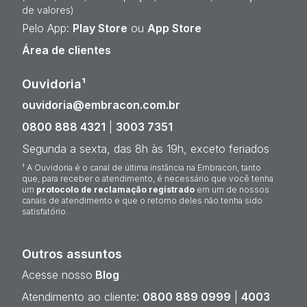
de valores)
Pelo App:
Play Store
ou
App Store
Área de clientes
Ouvidoria¹
ouvidoria@embracon.com.br
0800 888 4321
|
3003 7351
Segunda a sexta, das 8h às 19h, exceto feriados
¹ A Ouvidoria é o canal de última instância na Embracon, tanto
que, para receber o atendimento, é necessário que você tenha
um
protocolo de reclamação registrado
em um de nossos
canais de atendimento e que o retorno deles não tenha sido
satisfatório.
Outros assuntos
Acesse nosso
Blog
Atendimento ao cliente:
0800 889 0999
|
4003