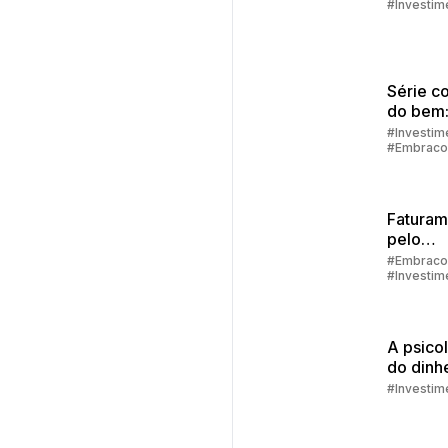
como s
#Investim
prepara
Série c
do bem:
financei
#Investim
#Embraco
como de
alcança
Faturam
pelo
aplicati
#Embraco
#Investim
passo a
#Aplicativ
Embracon
A psico
do dinhe
que te 
#Investim
de
econom