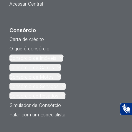
Acessar Central
Consórcio
Carta de crédito
O que é consórcio
Consórcio de Imóveis
Consórcio de Carros
Consórcio de Motos
Consórcio de Serviços
Consórcio de Pesados
Simulador de Consórcio
Falar com um Especialista
Ac