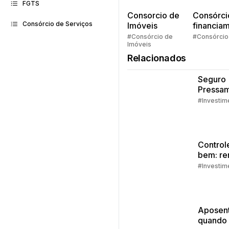
FGTS
Consorcio de
Consórci
Consórcio de Serviços
Imóveis
financia
Quem pe
#Consórcio de
#Consórcio
Imóveis
faz consó
Relacionados
Seguro
Pressam
Embrac
#Investim
Control
bem: re
extra
#Investim
Aposent
quando