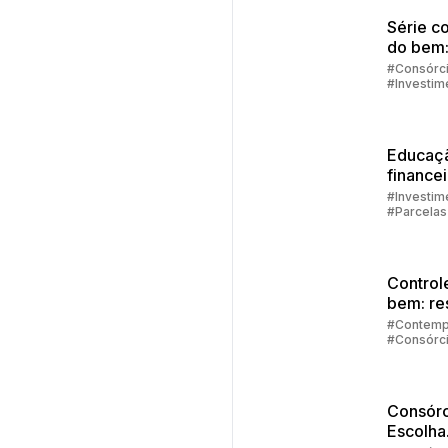
Série c
do bem:
poder d
#Consórc
#Investim
juros
compos
Educaç
finance
família
#Investim
#Parcelas
Consórci
#Embraco
Control
bem: re
de
#Contemp
#Consórc
emergê
#Investim
#Embraco
Consórc
Escolha