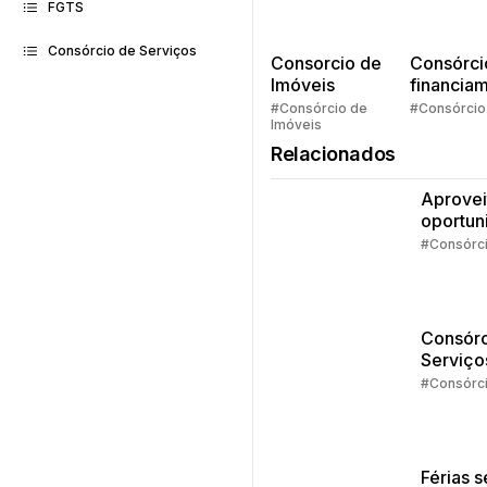
FGTS
Consórcio de Serviços
Consorcio de
Consórci
Imóveis
financia
Quem pe
#Consórcio de
#Consórcio
Imóveis
faz consó
Relacionados
Aprovei
oportun
da isen
#Consórc
IR
Consórc
Serviço
Estudos
#Consórc
dá pra 
com o
crédito
Férias 