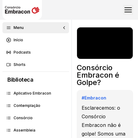
Menu
Início
Podcasts
Shorts
Consórcio
Embracon é
Biblioteca
Golpe?
Aplicativo Embracon
#
Embracon
Contemplação
Esclarecemos: o
Consórcio
Consórcio
Embracon não é
Assembleia
golpe! Somos uma