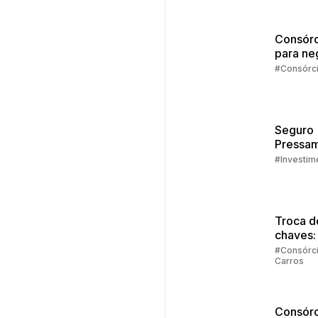
Consórc
para ne
#Consórc
Seguro
Pressam
Embrac
#Investim
Troca d
chaves:
regras
#Consórc
Carros
principa
Consórc