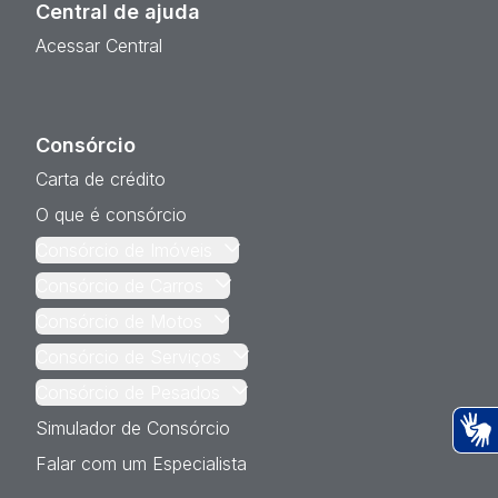
Central de ajuda
Acessar Central
Consórcio
Carta de crédito
O que é consórcio
Consórcio de Imóveis
Consórcio de Carros
Consórcio de Motos
Consórcio de Serviços
Consórcio de Pesados
Simulador de Consórcio
Ac
Falar com um Especialista