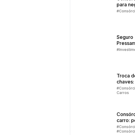
para ne
#Consórc
Seguro
Pressam
Embrac
#Investim
Troca d
chaves:
regras
#Consórc
Carros
principa
Consórc
carro: 
vale a 
#Consórc
#Consórc
investir