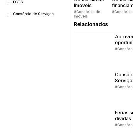
FGTS
Imóveis
financia
Quem pe
#Consórcio de
#Consórcio
Consórcio de Serviços
Imóveis
faz consó
Relacionados
Aprovei
oportun
da isen
#Consórc
IR
Consórc
Serviço
Estudos
#Consórc
dá pra 
com o
crédito
Férias 
dívidas
#Consórc