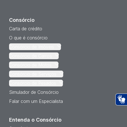
Consórcio
Carta de crédito
O que é consórcio
Consórcio de Imóveis
Consórcio de Carros
Consórcio de Motos
Consórcio de Serviços
Consórcio de Pesados
Simulador de Consórcio
Falar com um Especialista
Ac
Entenda o Consórcio