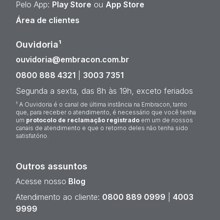
Pelo App:
Play Store
ou
App Store
Área de clientes
Ouvidoria¹
ouvidoria@embracon.com.br
0800 888 4321
|
3003 7351
Segunda a sexta, das 8h às 19h, exceto feriados
¹ A Ouvidoria é o canal de última instância na Embracon, tanto
que, para receber o atendimento, é necessário que você tenha
um
protocolo de reclamação registrado
em um de nossos
canais de atendimento e que o retorno deles não tenha sido
satisfatório.
Outros assuntos
Acesse nosso
Blog
Atendimento ao cliente:
0800 889 0999
|
4003
9999