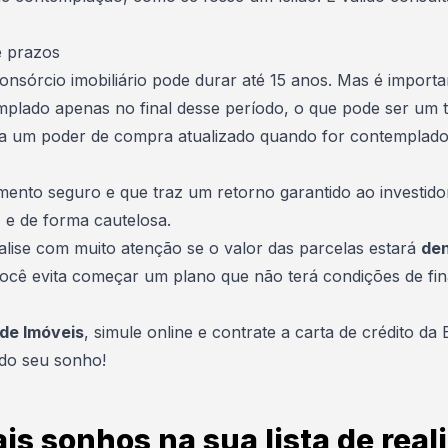
e prazos
sórcio imobiliário pode durar até 15 anos. Mas é important
mplado apenas no final desse período, o que pode ser um 
ha um poder de compra atualizado quando for contemplado
mento seguro e que traz um retorno garantido ao investidor
, e de forma cautelosa.
alise com muito atenção se o valor das parcelas estará
den
cê evita começar um plano que não terá condições de finali
 de Imóveis
, simule online e contrate a carta de crédito
da E
ndo seu sonho!
is sonhos na sua lista de real