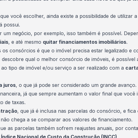
ue você escolher, ainda existe a possibilidade de utilizar 
á possui.
ar um negócio, por exemplo, isso também é possível. Depe
iais
, e até mesmo
quitar financiamentos imobiliários
.
 os consórcios é que o imóvel precisa estar legalizado e 
descobre qual o melhor consórcio de imóveis, é possível 
 ao tipo de imóvel e/ou serviço a ser realizado com a
carta
a juros
, o que já pode ser considerado um grande avanço
nanceira, já que sempre aumentam o valor final que você i
o de taxas.
stração
, que já é inclusa nas parcelas do consórcio, e fic
m não chega a se comparar aos valores de financiamento.
que as parcelas também sofrem reajustes anuais, por conta 
o
Índice Nacional de Custo da Construção (INCC)
.