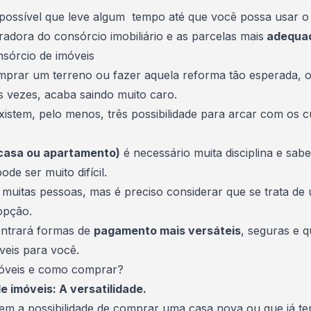
é possível que leve algum tempo até que você possa usar o
adora do consórcio imobiliário e as parcelas mais
adequad
sórcio de imóveis
omprar um terreno ou fazer aquela reforma tão esperada, o
 vezes, acaba saindo muito caro.
istem, pelo menos, três possibilidade para arcar com os c
(casa ou apartamento)
é necessário muita disciplina e sa
de ser muito difícil.
e muitas pessoas, mas é preciso considerar que se trata d
opção.
ontrará formas de
pagamento mais versáteis
, seguras e 
veis para você.
móveis e como comprar?
 imóveis: A versatilidade.
em a possibilidade de comprar uma casa nova ou que já tem h