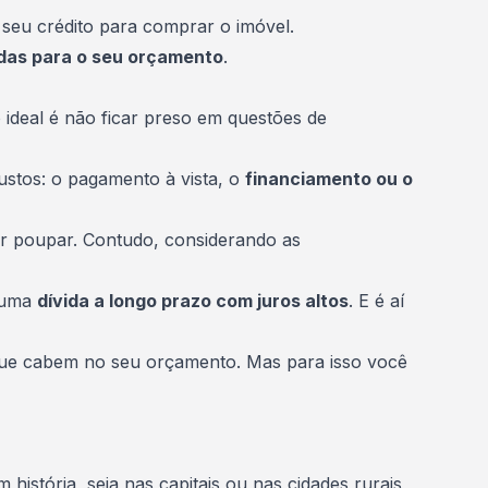
 seu crédito para comprar o imóvel.
as para o seu orçamento
.
 ideal é não ficar preso em questões de
ustos: o pagamento à vista, o
financiamento ou o
ber poupar. Contudo, considerando as
e uma
dívida a longo prazo com juros altos
. E é aí
que cabem no seu orçamento. Mas para isso você
istória, seja nas capitais ou nas cidades rurais,