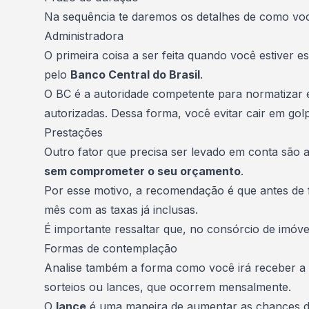
Na sequência te daremos os detalhes de como voc
Administradora
O primeira coisa a ser feita quando você estiver
pelo
Banco Central do Brasil
.
O BC é a autoridade competente para normatizar e 
autorizadas. Dessa forma, você evitar cair em gol
Prestações
Outro fator que precisa ser levado em conta são 
sem comprometer o seu orçamento
.
Por esse motivo, a recomendação é que antes de f
mês com as taxas já inclusas.
É importante ressaltar que, no consórcio de imóv
Formas de contemplação
Analise também a forma como você irá receber a c
sorteios ou lances, que ocorrem mensalmente.
O
lance
é uma maneira de aumentar as chances de 