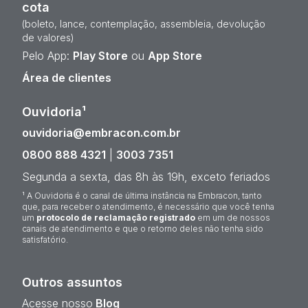
cota
(boleto, lance, contemplação, assembleia, devolução
de valores)
Pelo App:
Play Store
ou
App Store
Área de clientes
Ouvidoria¹
ouvidoria@embracon.com.br
0800 888 4321
|
3003 7351
Segunda a sexta, das 8h às 19h, exceto feriados
¹ A Ouvidoria é o canal de última instância na Embracon, tanto
que, para receber o atendimento, é necessário que você tenha
um
protocolo de reclamação registrado
em um de nossos
canais de atendimento e que o retorno deles não tenha sido
satisfatório.
Outros assuntos
Acesse nosso
Blog