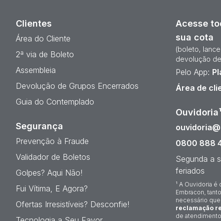
Clientes
Acesse to
sua cota
Área do Cliente
(boleto, lanc
2ª via de Boleto
devolução de
Assembleia
Pelo App:
Pl
Devolução de Grupos Encerrados
Área de cli
Guia do Contemplado
Ouvidoria
Segurança
ouvidoria
Prevenção à Fraude
0800 888 
Validador de Boletos
Segunda a s
feriados
Golpes? Aqui Não!
¹ A Ouvidoria é 
Fui Vítima, E Agora?
Embracon, tanto
necessário que
Ofertas Irresistíveis? Desconfie!
reclamação re
de atendimento
Tecnologia a Seu Favor