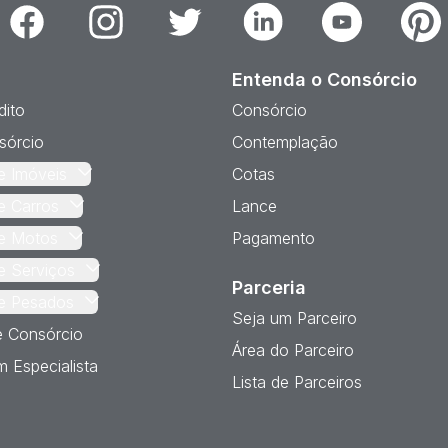
Facebook
Instagram
Twitter
Linkedin
Youtube
Pinter
Entenda o Consórcio
dito
Consórcio
sórcio
Contemplação
e Imóveis
Cotas
e Carros
Lance
e Motos
Pagamento
e Serviços
Parceria
e Pesados
Seja um Parceiro
e Consórcio
Área do Parceiro
 Especialista
Lista de Parceiros