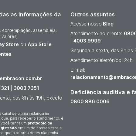
das as informações da
Outros assuntos
Acesse nosso
Blog
e, contemplação, assembleia,
Atendimento ao cliente:
0800
 valores)
|
4003 9999
ay Store
ou
App Store
Segunda a sexta, das 8h às 
entes
Atendimento eletrônico: 24h
¹
E-mail:
relacionamento@embraco
@embracon.com.br
4321
|
3003 7351
Deficiência auditiva e f
exta, das 8h às 19h, exceto
0800 886 0006
o canal de última instância na
 que, para receber o atendimento, é
 você tenha um
protocolo de
gistrado
em um de nossos canais
 e que o retorno deles não tenha