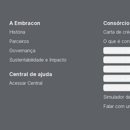
A Embracon
Consórcio
História
Carta de cré
Parceiros
O que é con
Governança
Consórcio d
Sustentabilidade e Impacto
Consórcio d
Consórcio d
Central de ajuda
Consórcio d
Acessar Central
Consórcio d
Simulador d
Falar com um