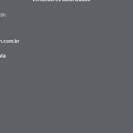
19h
n.com.br
ala