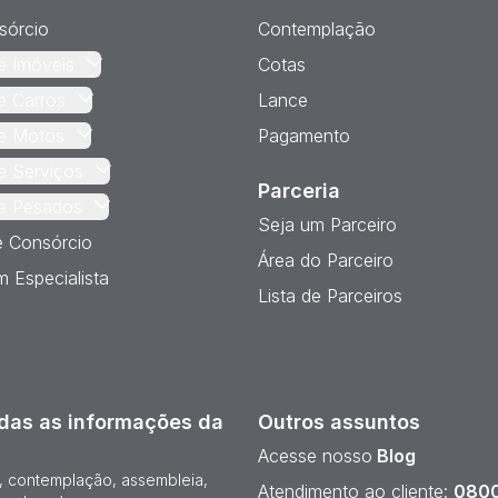
sórcio
Contemplação
e Imóveis
Cotas
e Carros
Lance
e Motos
Pagamento
e Serviços
Parceria
e Pesados
Seja um Parceiro
e Consórcio
Área do Parceiro
 Especialista
Lista de Parceiros
das as informações da
Outros assuntos
Acesse nosso
Blog
e, contemplação, assembleia,
Atendimento ao cliente:
0800