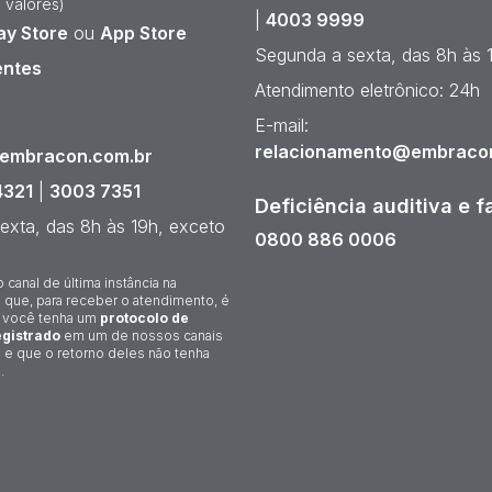
 valores)
|
4003 9999
ay Store
ou
App Store
Segunda a sexta, das 8h às 
entes
Atendimento eletrônico: 24h
¹
E-mail:
relacionamento@embraco
@embracon.com.br
4321
|
3003 7351
Deficiência auditiva e f
exta, das 8h às 19h, exceto
0800 886 0006
o canal de última instância na
 que, para receber o atendimento, é
 você tenha um
protocolo de
gistrado
em um de nossos canais
 e que o retorno deles não tenha
.