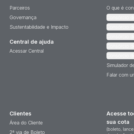
Parceiros
O que é con
Governança
Consórcio d
Sustentabilidade e Impacto
Consórcio d
Consórcio d
Central de ajuda
Consórcio d
Acessar Central
Consórcio d
Simulador d
Falar com um
Clientes
Acesse to
sua cota
Área do Cliente
(boleto, lanc
2ª via de Boleto