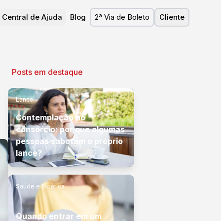
Central de Ajuda
Blog
2ª Via de Boleto
Cliente
Posts em destaque
Lance
Contemplação no
consórcio: por que algumas
pessoas sabotam o próprio
lance?
Saúde e Estética
Quando entrar em um