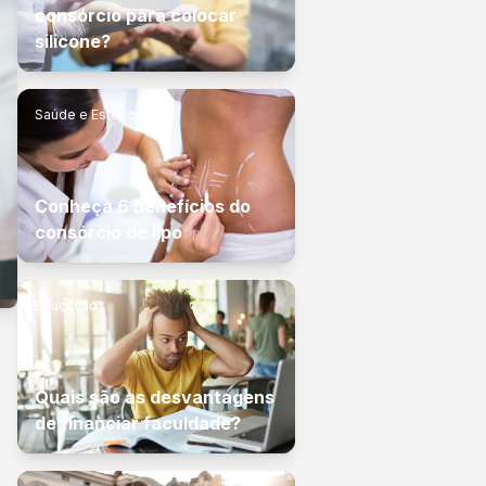
consórcio para colocar
silicone?
Saúde e Estética
Conheça 6 benefícios do
consórcio de lipo
Educação
Quais são as desvantagens
de financiar faculdade?