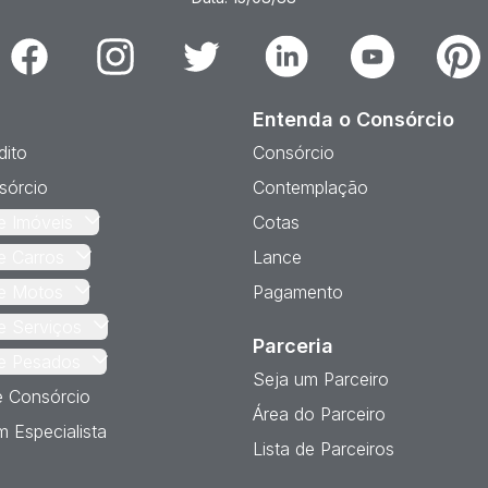
Facebook
Instagram
Twitter
Linkedin
Youtube
Pinter
Entenda o Consórcio
dito
Consórcio
sórcio
Contemplação
e Imóveis
Cotas
e Carros
Lance
e Motos
Pagamento
e Serviços
Parceria
e Pesados
Seja um Parceiro
e Consórcio
Área do Parceiro
 Especialista
Lista de Parceiros