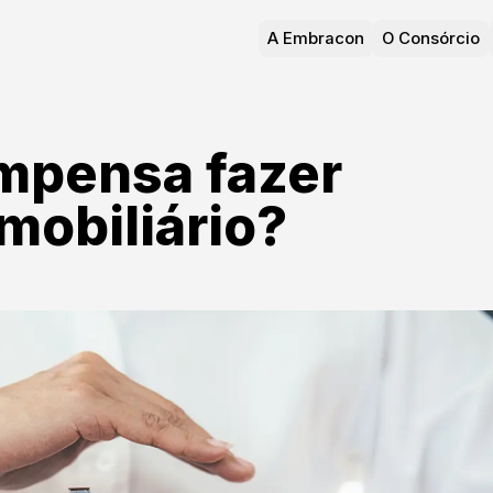
A Embracon
O Consórcio
mpensa fazer
mobiliário?