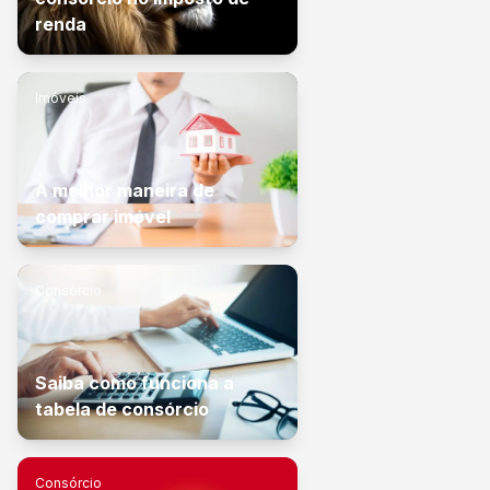
renda
Imóveis
A melhor maneira de
comprar imóvel
Consórcio
Saiba como funciona a
tabela de consórcio
Consórcio