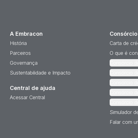
A Embracon
Consórcio
História
Carta de cré
Parceiros
O que é con
Governança
Consórcio d
Sustentabilidade e Impacto
Consórcio d
Consórcio d
Central de ajuda
Consórcio d
Acessar Central
Consórcio d
Simulador d
Falar com um