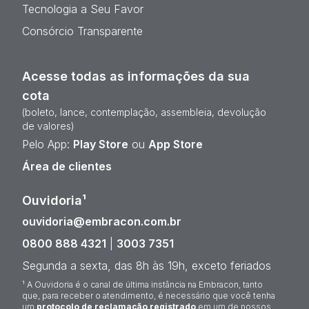
Tecnologia a Seu Favor
Consórcio Transparente
Acesse todas as informações da sua
cota
(boleto, lance, contemplação, assembleia, devolução
de valores)
Pelo App:
Play Store
ou
App Store
Área de clientes
Ouvidoria¹
ouvidoria@embracon.com.br
0800 888 4321
|
3003 7351
Segunda a sexta, das 8h às 19h, exceto feriados
¹ A Ouvidoria é o canal de última instância na Embracon, tanto
que, para receber o atendimento, é necessário que você tenha
um
protocolo de reclamação registrado
em um de nossos