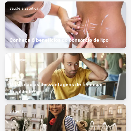
Saúde e Estética
Conheça 6 benefícios do consórcio de lipo
Educação
Quais são as desvantagens de financiar
faculdade?
Viagens