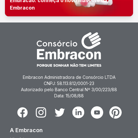
Embracão: conheça o novo mascote da
Embracon
Embracon Administradora de Consórcio LTDA
CNPJ: 58.113.812/0001-23
Autorizado pelo Banco Central Nº 3/00/223/88
Data: 15/08/88
Facebook
Instagram
Twitter
Linkedin
Youtube
Pinterest
A Embracon