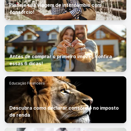
Planeje sua viagem de intercâmbio com
consórcio!
Imóveis
Antes de comprar o primeiro imóvel, confira
essas 6 dicas!
Educação Financeira
Descubra como declarar consórcio no imposto
de renda