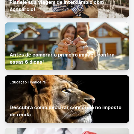
Planeje sua viagem de intercâmbio com
consórcio!
Imóveis
Antes de comprar o primeiro imóvel, confira
essas 6 dicas!
Educação Financeira
Descubra como declarar consórcio no imposto
de renda