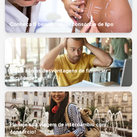
Conheça 6 benefícios do consórcio de lipo
Educação
Quais são as desvantagens de financiar
faculdade?
Viagens
Planeje sua viagem de intercâmbio com
consórcio!