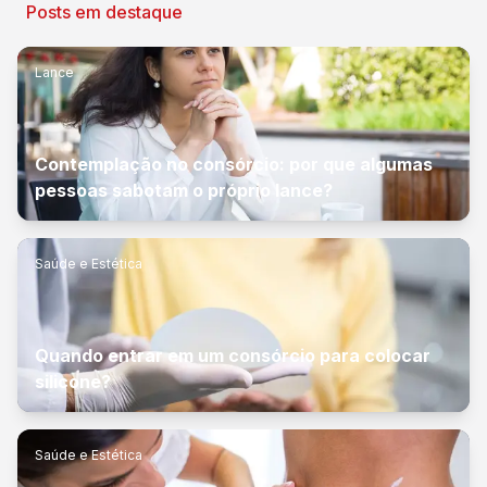
Posts em destaque
Lance
Contemplação no consórcio: por que algumas
pessoas sabotam o próprio lance?
Saúde e Estética
Quando entrar em um consórcio para colocar
silicone?
Saúde e Estética