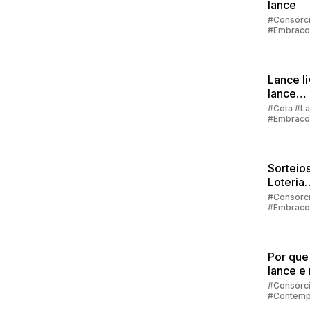
lance
#Consórc
#Embraco
#Lance
Lance li
lance
embuti
#Cota #L
#Embraco
Sorteios
Loteria
Federal:
#Consórc
#Embraco
grupos
#Lance #C
até 100
crédito
particip
Por que
lance e 
contem
#Consórc
#Contemp
no cons
#Lance