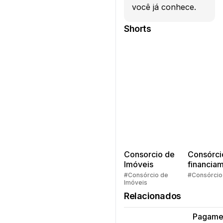
você já conhece.
Shorts
Consorcio de
Consórci
Imóveis
financia
Quem pe
#Consórcio de
#Consórcio
Imóveis
faz consó
Relacionados
Pagame