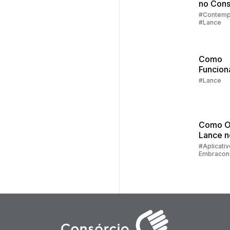
no Cons
Parte 2:
#Contemp
#Lance
Sorteio
Lances
Como
Funcion
Lance
#Lance
Embutid
Consórc
Embrac
Como O
Lance 
do Clie
#Aplicativ
Embracon