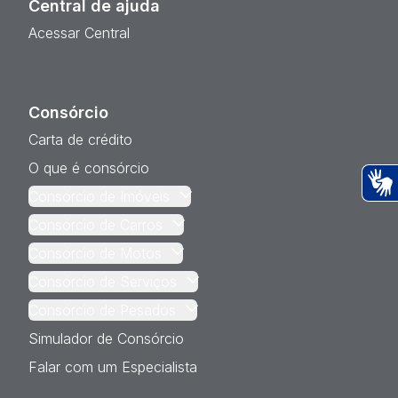
Central de ajuda
Acessar Central
Consórcio
Carta de crédito
O que é consórcio
Consórcio de Imóveis
Ac
Consórcio de Carros
Consórcio de Motos
Consórcio de Serviços
Consórcio de Pesados
Simulador de Consórcio
Falar com um Especialista