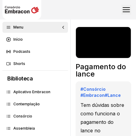
Menu
Início
Podcasts
Shorts
Pagamento do
lance
Biblioteca
#
Consórcio
Aplicativo Embracon
#
Embracon
#
Lance
Contemplação
Tem dúvidas sobre
como funciona o
Consórcio
pagamento do
Assembleia
lance no