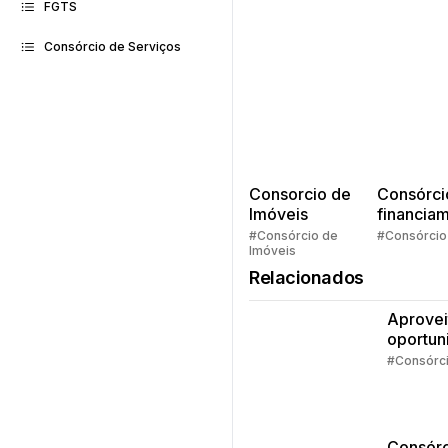
FGTS
Consórcio de Serviços
Consorcio de
Consórci
Imóveis
financia
Quem pe
#Consórcio de
#Consórcio
Imóveis
faz consó
Relacionados
Aprovei
oportun
da isen
#Consórc
IR
Consórc