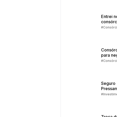
Consórci
Entrei n
consórc
agora?
#Consórc
Consórc
para ne
#Consórc
Seguro
Pressam
Embrac
#Investim
Troca d