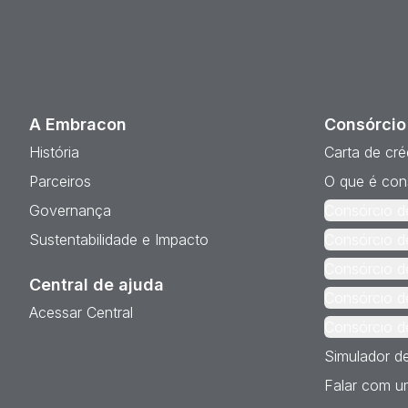
A Embracon
Consórcio
História
Carta de cré
Parceiros
O que é con
Governança
Consórcio d
Sustentabilidade e Impacto
Consórcio d
Consórcio d
Central de ajuda
Consórcio d
Acessar Central
Consórcio d
Simulador d
Falar com um