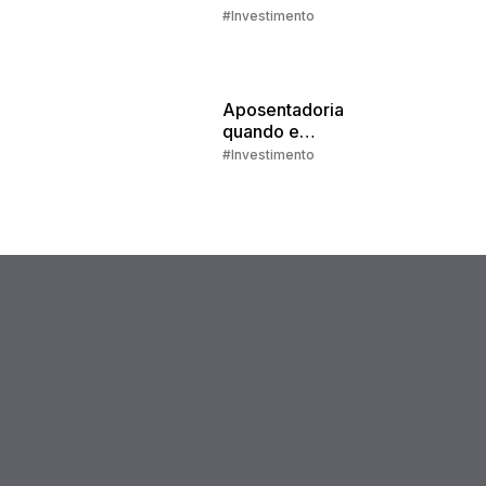
extra
#Investimento
Aposentadoria:
quando e
como se
#Investimento
preparar?