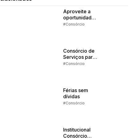
Aproveite a
oportunidade
da isenção de
#Consórcio
IR
Consórcio de
Serviços para
Estudos: o que
#Consórcio
dá pra pagar
com o
crédito?
Férias sem
dívidas
#Consórcio
Institucional
Consórcio