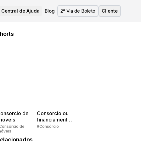
Central de Ajuda
Blog
2ª Via de Boleto
Cliente
horts
onsorcio de
Consórcio ou
móveis
financiamento?
Quem pensa
Consórcio de
#Consórcio
móveis
faz consórcio!
elacionados