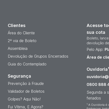
Clientes
Acesse to
sua cota
Área do Cliente
(boleto, lanc
2ª via de Boleto
devolução de
Assembleia
Pelo App:
Pl
Devolução de Grupos Encerrados
Área de cli
Guia do Contemplado
Ouvidoria
Segurança
ouvidoria
Prevenção à Fraude
0800 888 
Validador de Boletos
Segunda a s
feriados
Golpes? Aqui Não!
¹ A Ouvidoria é 
Fui Vítima, E Agora?
Embracon, tanto