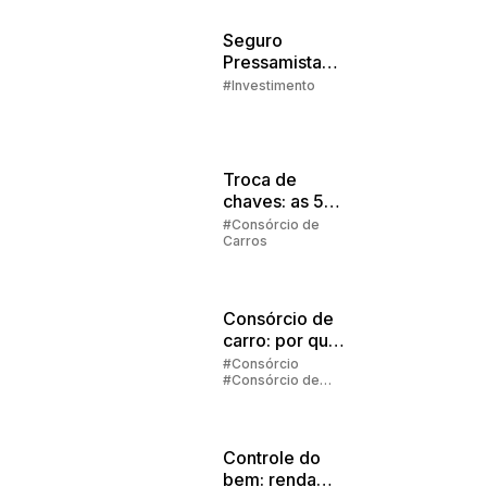
Seguro
Pressamista
Embracon
#Investimento
Troca de
chaves: as 5
regras
#Consórcio de
Carros
principais
Consórcio de
carro: por que
vale a pena
#Consórcio
#Consórcio de
investir?
Carros
Controle do
bem: renda