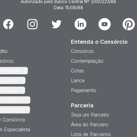
Autorizado pelo Banco Central Nº 3/00/223/88
Data: 15/08/88
Facebook
Instagram
Twitter
Linkedin
Youtube
Pinter
Entenda o Consórcio
dito
Consórcio
sórcio
Contemplação
e Imóveis
Cotas
e Carros
Lance
e Motos
Pagamento
e Serviços
Parceria
e Pesados
Seja um Parceiro
e Consórcio
Área do Parceiro
 Especialista
Lista de Parceiros