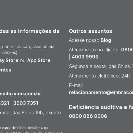
das as informações da
Outros assuntos
Acesse nosso
Blog
e, contemplação, assembleia,
Atendimento ao cliente:
0800
 valores)
|
4003 9999
ay Store
ou
App Store
Segunda a sexta, das 8h às 
entes
Atendimento eletrônico: 24h
¹
E-mail:
relacionamento@embraco
@embracon.com.br
4321
|
3003 7351
Deficiência auditiva e f
exta, das 8h às 19h, exceto
0800 886 0006
o canal de última instância na
 que, para receber o atendimento, é