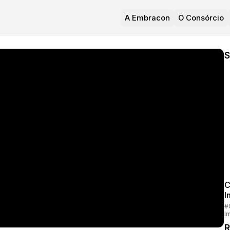
A Embracon
O Consórcio
S
C
I
#
I
R