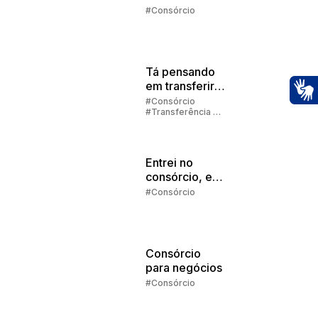
Embracon
#Consórcio
2025
Tá pensando
em transferir
sua cota de
#Consórcio
Ac
#Transferência de
consórcio?
Consórcio
Entrei no
consórcio, e
agora?
#Consórcio
Consórcio
para negócios
#Consórcio