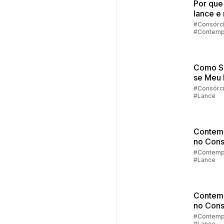
Por que
lance e 
contem
#Consórc
#Contemp
no cons
#Lance
Como S
se Meu
Fixo foi
#Consórc
#Lance
Contem
Contem
no Cons
Parte 4:
#Contemp
#Lance
de Lanc
Contem
no Cons
Parte 3:
#Contemp
#Lance