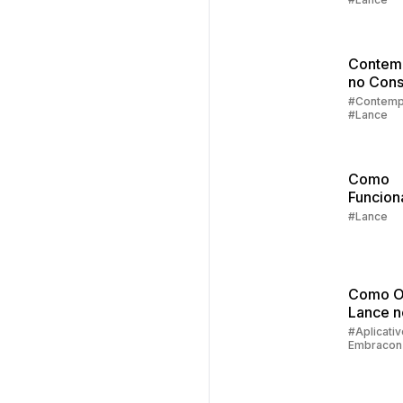
Lance
Contem
no Cons
Parte 2:
#Contemp
#Lance
Sorteio
Lances
Como
Funcion
Lance
#Lance
Embutid
Consórc
Embrac
Como O
Lance 
do Clie
#Aplicativ
Embracon