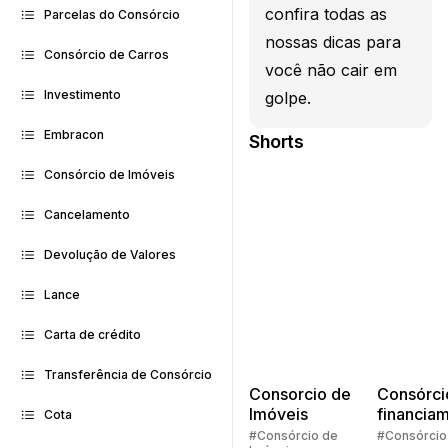
confira todas as
Parcelas do Consórcio
nossas dicas para
Consórcio de Carros
você não cair em
Investimento
golpe.
Embracon
Shorts
Consórcio de Imóveis
Cancelamento
Devolução de Valores
Lance
Carta de crédito
Transferência de Consórcio
Consorcio de
Consórci
Imóveis
financia
Cota
Quem pe
#Consórcio de
#Consórcio