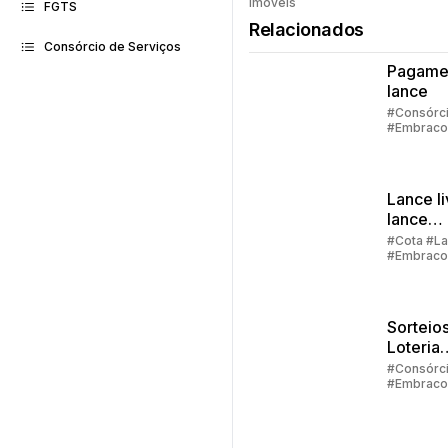
Imóveis
faz consó
FGTS
Relacionados
Consórcio de Serviços
Pagame
lance
#Consórc
#Embraco
#Lance
Lance li
lance
embuti
#Cota #L
#Embraco
Sorteios
Loteria
Federal:
#Consórc
#Embraco
grupos
#Lance #C
até 100
crédito
particip