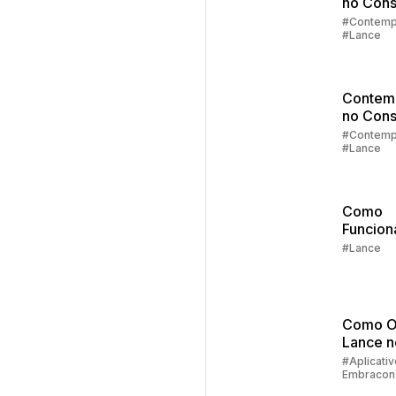
no Cons
Parte 3:
#Contemp
#Lance
Lance
Contem
no Cons
Parte 2:
#Contemp
#Lance
Sorteio
Lances
Como
Funcion
Lance
#Lance
Embutid
Consórc
Embrac
Como O
Lance 
do Clie
#Aplicativ
Embracon