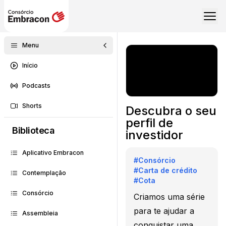
Menu
Início
Podcasts
Shorts
Descubra o seu
perfil de
Biblioteca
investidor
Aplicativo Embracon
#
Consórcio
#
Carta de crédito
Contemplação
#
Cota
Consórcio
Criamos uma série
para te ajudar a
Assembleia
conquistar uma