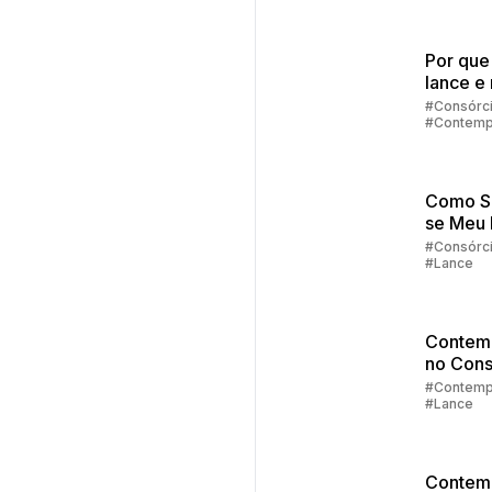
até 100
crédito
particip
Por que
lance e 
contem
#Consórc
#Contemp
no cons
#Lance
Como S
se Meu
Fixo foi
#Consórc
#Lance
Contem
Contem
no Cons
Parte 4:
#Contemp
#Lance
de Lanc
Contem