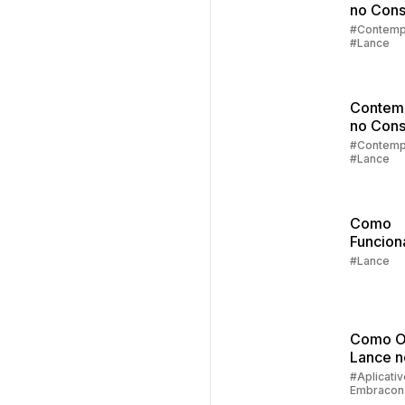
no Cons
Parte 3:
#Contemp
#Lance
Lance
Contem
no Cons
Parte 2:
#Contemp
#Lance
Sorteio
Lances
Como
Funcion
Lance
#Lance
Embutid
Consórc
Embrac
Como O
Lance 
do Clie
#Aplicativ
Embracon