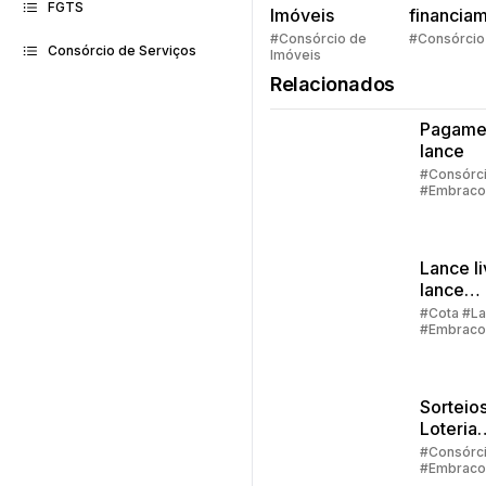
FGTS
Imóveis
financia
Quem pe
#Consórcio de
#Consórcio
Consórcio de Serviços
Imóveis
faz consó
Relacionados
Pagame
lance
#Consórc
#Embraco
#Lance
Lance li
lance
embuti
#Cota #L
#Embraco
Sorteios
Loteria
Federal:
#Consórc
#Embraco
grupos
#Lance #C