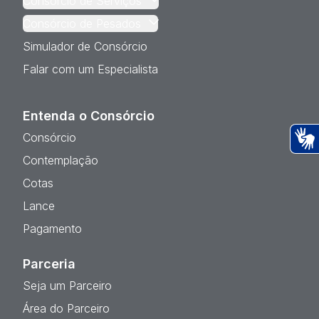
Consórcio de Serviços
Consórcio de Pesados
Simulador de Consórcio
Falar com um Especialista
Entenda o Consórcio
Consórcio
Ac
Contemplação
Cotas
Lance
Pagamento
Parceria
Seja um Parceiro
Área do Parceiro