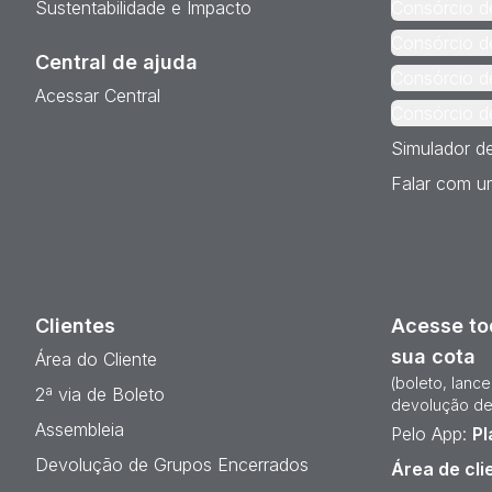
Sustentabilidade e Impacto
Consórcio d
Consórcio d
Central de ajuda
Consórcio d
Acessar Central
Consórcio d
Simulador d
Falar com um
Clientes
Acesse to
sua cota
Área do Cliente
(boleto, lanc
2ª via de Boleto
devolução de
Assembleia
Pelo App:
Pl
Devolução de Grupos Encerrados
Área de cli