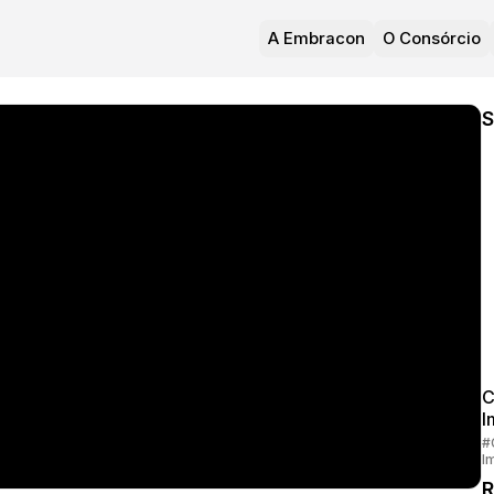
A Embracon
O Consórcio
S
C
I
#
I
R