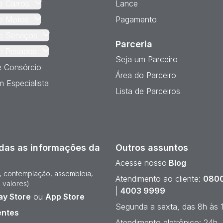
e Carros
Lance
e Motos
Pagamento
e Serviços
Parceria
e Pesados
Seja um Parceiro
e Consórcio
Área do Parceiro
 Especialista
Lista de Parceiros
das as informações da
Outros assuntos
Acesse nosso
Blog
e, contemplação, assembleia,
Atendimento ao cliente:
0800
 valores)
|
4003 9999
ay Store
ou
App Store
Segunda a sexta, das 8h às 
entes
Atendimento eletrônico: 24h