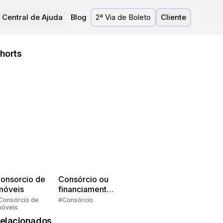
Central de Ajuda
Blog
2ª Via de Boleto
Cliente
horts
onsorcio de
Consórcio ou
móveis
financiamento?
Quem pensa
Consórcio de
#Consórcio
móveis
faz consórcio!
elacionados