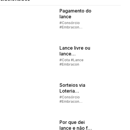
Pagamento do
lance
#Consórcio
#Embracon
#Lance
Lance livre ou
lance
embutido?
#Cota #Lance
#Embracon
Sorteios via
Loteria
Federal:
#Consórcio
#Embracon
grupos com
#Lance #Carta de
até 1000
crédito
participantes
Por que dei
lance e não fui