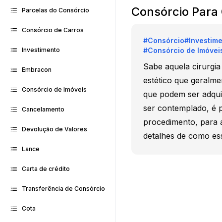
Consórcio Para 
Parcelas do Consórcio
Consórcio de Carros
#
Consórcio
#
Investim
#
Consórcio de Imóvei
Investimento
Sabe aquela cirurgi
Embracon
estético que geralm
Consórcio de Imóveis
que podem ser adquir
ser contemplado, é p
Cancelamento
procedimento, para a
Devolução de Valores
detalhes de como es
Lance
Carta de crédito
Transferência de Consórcio
Cota