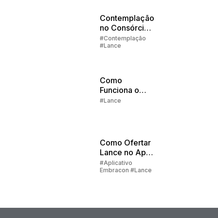
Contemplação
no Consórcio
Parte 2:
#Contemplação
#Lance
Sorteios e
Lances
Como
Funciona o
Lance
#Lance
Embutido no
Consórcio
Embracon?
Como Ofertar
Lance no App
do Cliente?
#Aplicativo
Embracon #Lance