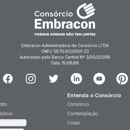
Embracon Administradora de Consórcio LTDA
CNPJ: 58.113.812/0001-23
Autorizado pelo Banco Central Nº 3/00/223/88
Data: 15/08/88
Facebook
Instagram
Twitter
Linkedin
Youtube
Pinter
Entenda o Consórcio
dito
Consórcio
sórcio
Contemplação
e Imóveis
Cotas