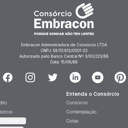
Embracon Administradora de Consórcio LTDA
CNPJ: 58.113.812/0001-23
Autorizado pelo Banco Central Nº 3/00/223/88
Data: 15/08/88
Facebook
Instagram
Twitter
Linkedin
Youtube
Pinter
Entenda o Consórcio
dito
Consórcio
sórcio
Contemplação
e Imóveis
Cotas