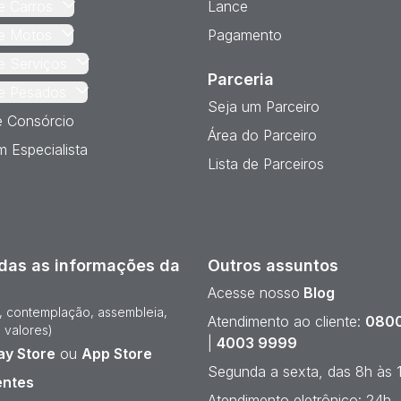
e Carros
Lance
e Motos
Pagamento
e Serviços
Parceria
e Pesados
Seja um Parceiro
e Consórcio
Área do Parceiro
 Especialista
Lista de Parceiros
das as informações da
Outros assuntos
Acesse nosso
Blog
e, contemplação, assembleia,
Atendimento ao cliente:
0800
 valores)
|
4003 9999
ay Store
ou
App Store
Segunda a sexta, das 8h às 
entes
Atendimento eletrônico: 24h