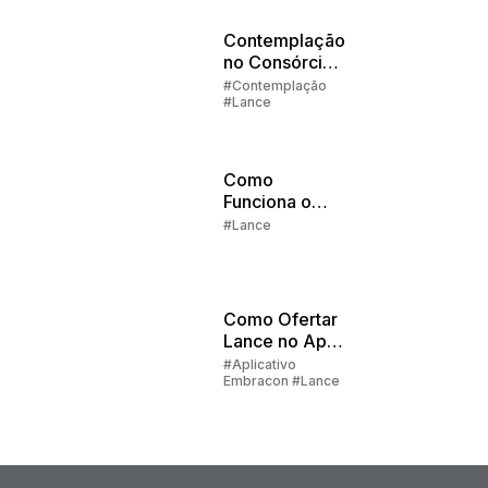
Contemplação
no Consórcio
Parte 2:
#Contemplação
#Lance
Sorteios e
Lances
Como
Funciona o
Lance
#Lance
Embutido no
Consórcio
Embracon?
Como Ofertar
Lance no App
do Cliente?
#Aplicativo
Embracon #Lance