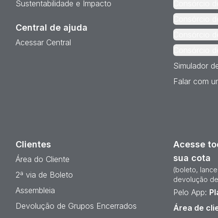
Sustentabilidade e Impacto
Consórcio d
Consórcio d
Central de ajuda
Consórcio d
Acessar Central
Consórcio d
Simulador d
Falar com um
Clientes
Acesse to
sua cota
Área do Cliente
(boleto, lanc
2ª via de Boleto
devolução de
Assembleia
Pelo App:
Pl
Devolução de Grupos Encerrados
Área de cli