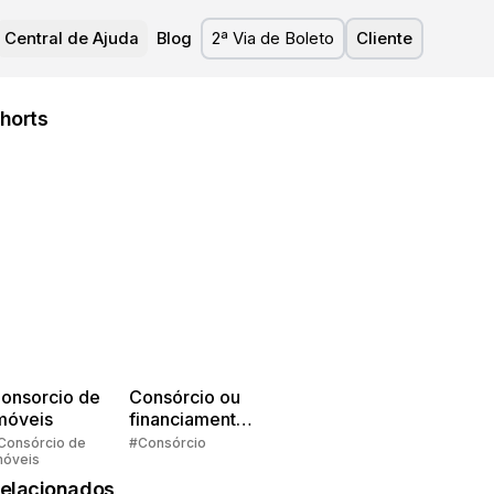
Central de Ajuda
Blog
2ª Via de Boleto
Cliente
horts
onsorcio de
Consórcio ou
móveis
financiamento?
Quem pensa
Consórcio de
#Consórcio
móveis
faz consórcio!
elacionados