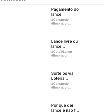
Pagamento do
lance
#Consórcio
#Embracon
#Lance
Lance livre ou
lance
embutido?
#Cota #Lance
#Embracon
Sorteios via
Loteria
Federal:
#Consórcio
#Embracon
grupos com
#Lance #Carta de
até 1000
crédito
participantes
Por que dei
lance e não fui