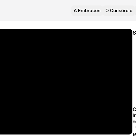
A Embracon
O Consórcio
S
C
I
#
I
R