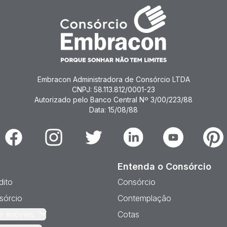
Embracon Administradora de Consórcio LTDA
CNPJ: 58.113.812/0001-23
Autorizado pelo Banco Central Nº 3/00/223/88
Data: 15/08/88
Facebook
Instagram
Twitter
Linkedin
Youtube
Pinter
Entenda o Consórcio
dito
Consórcio
sórcio
Contemplação
e Imóveis
Cotas