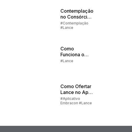
Contemplação
no Consórcio
Parte 2:
#Contemplação
#Lance
Sorteios e
Lances
Como
Funciona o
Lance
#Lance
Embutido no
Consórcio
Embracon?
Como Ofertar
Lance no App
do Cliente?
#Aplicativo
Embracon #Lance