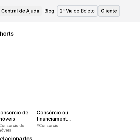
Central de Ajuda
Blog
2ª Via de Boleto
Cliente
horts
onsorcio de
Consórcio ou
móveis
financiamento?
Quem pensa
Consórcio de
#Consórcio
móveis
faz consórcio!
elacionados