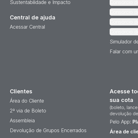
Sustentabilidade e Impacto
Consórcio d
Consórcio d
Central de ajuda
Consórcio d
Acessar Central
Consórcio d
Simulador d
Falar com um
Clientes
Acesse to
sua cota
Área do Cliente
(boleto, lanc
2ª via de Boleto
devolução de
Assembleia
Pelo App:
Pl
Devolução de Grupos Encerrados
Área de cli