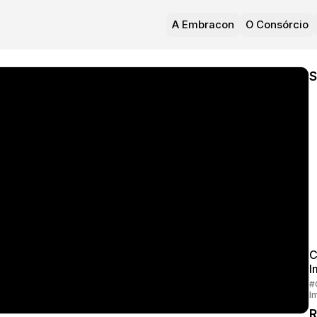
A Embracon
O Consórcio
S
C
I
#
I
R