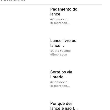
Pagamento do
lance
#Consórcio
#Embracon
#Lance
Lance livre ou
lance
embutido?
#Cota #Lance
#Embracon
Sorteios via
Loteria
Federal:
#Consórcio
#Embracon
grupos com
#Lance #Carta de
até 1000
crédito
participantes
Por que dei
lance e não fui