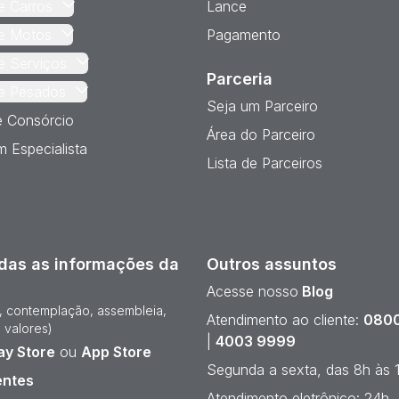
e Carros
Lance
e Motos
Pagamento
e Serviços
Parceria
e Pesados
Seja um Parceiro
e Consórcio
Área do Parceiro
 Especialista
Lista de Parceiros
das as informações da
Outros assuntos
Acesse nosso
Blog
e, contemplação, assembleia,
Atendimento ao cliente:
0800
 valores)
|
4003 9999
ay Store
ou
App Store
Segunda a sexta, das 8h às 
entes
Atendimento eletrônico: 24h