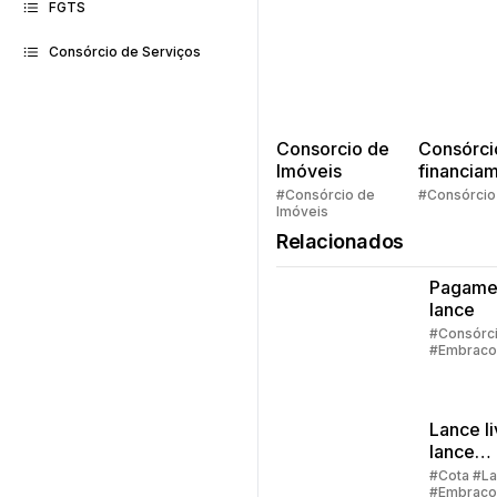
FGTS
Consórcio de Serviços
Consorcio de
Consórci
Imóveis
financia
Quem pe
#Consórcio de
#Consórcio
Imóveis
faz consó
Relacionados
Pagame
lance
#Consórc
#Embraco
#Lance
Lance li
lance
embuti
#Cota #L
#Embraco