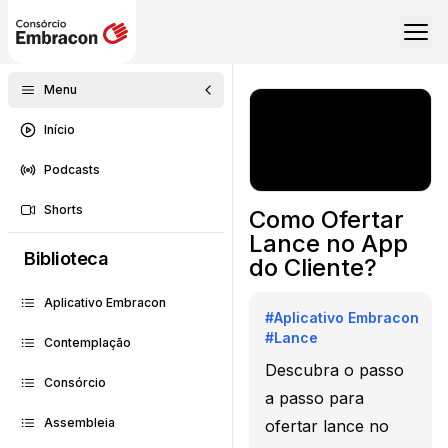
Menu
Início
Podcasts
Shorts
Como Ofertar
Lance no App
Biblioteca
do Cliente?
Aplicativo Embracon
#
Aplicativo Embracon
#
Lance
Contemplação
Descubra o passo
Consórcio
a passo para
Assembleia
ofertar lance no