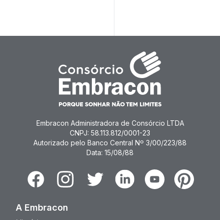
Consórc
Embrac
Embracon Administradora de Consórcio LTDA
CNPJ: 58.113.812/0001-23
Autorizado pelo Banco Central Nº 3/00/223/88
Data: 15/08/88
Facebook
Instagram
Twitter
Linkedin
Youtube
Pinterest
A Embracon