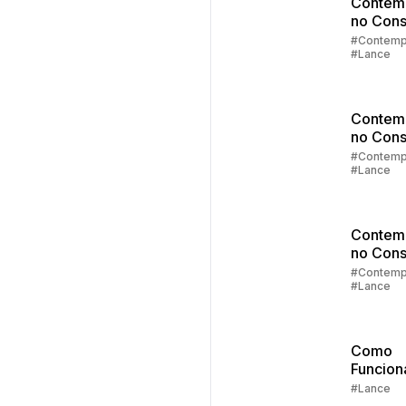
Contem
no Cons
Parte 4:
#Contemp
#Lance
de Lanc
Contem
no Cons
Parte 3:
#Contemp
#Lance
Lance
Contem
no Cons
Parte 2:
#Contemp
#Lance
Sorteio
Lances
Como
Funcion
Lance
#Lance
Embutid