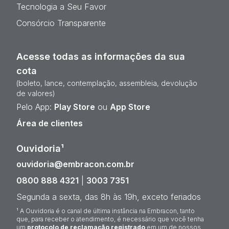
Tecnologia a Seu Favor
Consórcio Transparente
Acesse todas as informações da sua
cota
(boleto, lance, contemplação, assembleia, devolução
de valores)
Pelo App:
Play Store
ou
App Store
Área de clientes
Ouvidoria¹
ouvidoria@embracon.com.br
0800 888 4321
|
3003 7351
Segunda a sexta, das 8h às 19h, exceto feriados
¹ A Ouvidoria é o canal de última instância na Embracon, tanto
que, para receber o atendimento, é necessário que você tenha
um
protocolo de reclamação registrado
em um de nossos