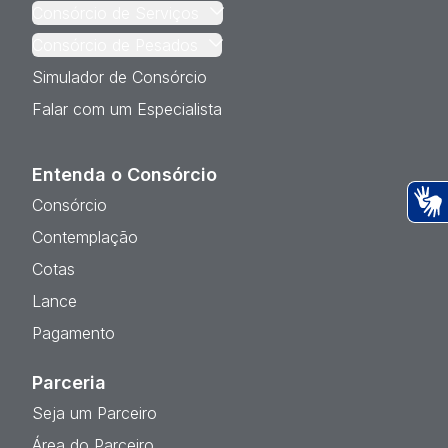
Consórcio de Serviços
Consórcio de Pesados
Simulador de Consórcio
Falar com um Especialista
Entenda o Consórcio
Consórcio
Ac
Contemplação
Cotas
Lance
Pagamento
Parceria
Seja um Parceiro
Área do Parceiro