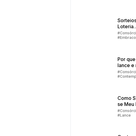
Sorteios
Loteria
Federal:
#Consórc
#Embraco
grupos
#Lance #C
até 100
crédito
particip
Por que
lance e 
contem
#Consórc
#Contemp
no cons
#Lance
Como S
se Meu
Fixo foi
#Consórc
#Lance
Contem