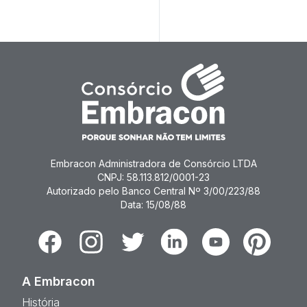
#Consórc
Imóveis
Embracon Administradora de Consórcio LTDA
CNPJ: 58.113.812/0001-23
Autorizado pelo Banco Central Nº 3/00/223/88
Data: 15/08/88
Facebook
Instagram
Twitter
Linkedin
Youtube
Pinterest
A Embracon
História