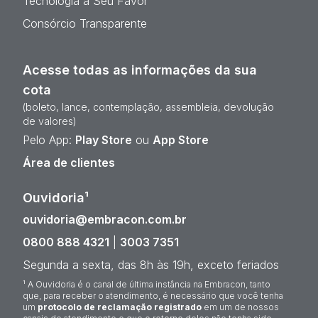
Tecnologia a Seu Favor
Consórcio Transparente
Acesse todas as informações da sua
cota
(boleto, lance, contemplação, assembleia, devolução
de valores)
Pelo App:
Play Store
ou
App Store
Área de clientes
Ouvidoria¹
ouvidoria@embracon.com.br
0800 888 4321
|
3003 7351
Segunda a sexta, das 8h às 19h, exceto feriados
¹ A Ouvidoria é o canal de última instância na Embracon, tanto
que, para receber o atendimento, é necessário que você tenha
um
protocolo de reclamação registrado
em um de nossos