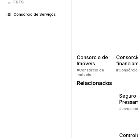
FGTS
Consórcio de Serviços
Consorcio de
Consórci
Imóveis
financia
Quem pe
#Consórcio de
#Consórcio
Imóveis
faz consó
Relacionados
Seguro
Pressam
Embrac
#Investim
Control