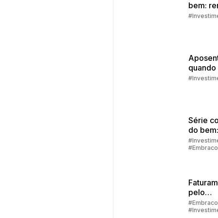
bem: re
extra
#Investim
Aposent
quando
como s
#Investim
prepara
Série c
do bem:
financei
#Investim
#Embraco
como de
alcança
Faturam
pelo
aplicati
#Embraco
#Investim
passo a
#Aplicativ