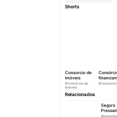
Shorts
Consorcio de
Consórci
Imóveis
financia
Quem pe
#Consórcio de
#Consórcio
Imóveis
faz consó
Relacionados
Seguro
Pressam
Embrac
#Investim