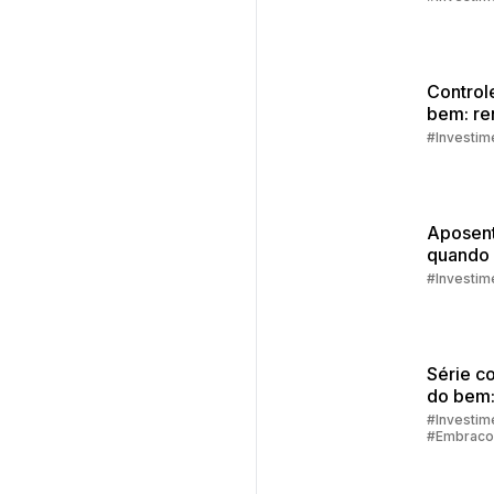
Control
bem: re
extra
#Investim
Aposent
quando
como s
#Investim
prepara
Série c
do bem:
financei
#Investim
#Embraco
como de
alcança