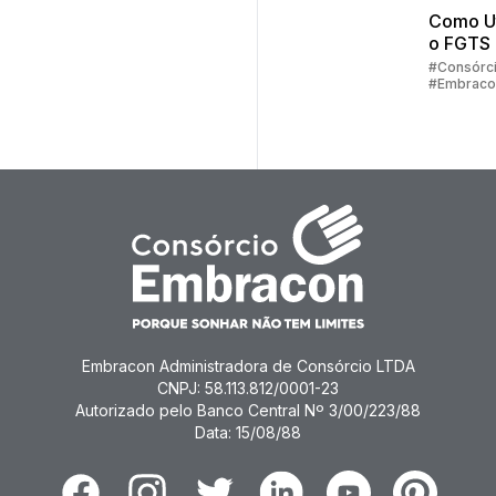
#Consórc
Como Ut
Imóveis
o FGTS
Consórc
#Consórc
#Embraco
Imobiliá
#Investim
#Consórc
Imóveis
Embracon Administradora de Consórcio LTDA
CNPJ: 58.113.812/0001-23
Autorizado pelo Banco Central Nº 3/00/223/88
Data: 15/08/88
Facebook
Instagram
Twitter
Linkedin
Youtube
Pinterest