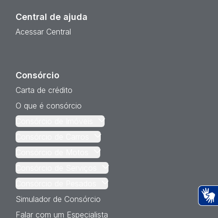
Central de ajuda
Acessar Central
Consórcio
Carta de crédito
O que é consórcio
Consórcio de Imóveis
Consórcio de Carros
Consórcio de Motos
Consórcio de Serviços
Consórcio de Pesados
Simulador de Consórcio
Ac
Falar com um Especialista