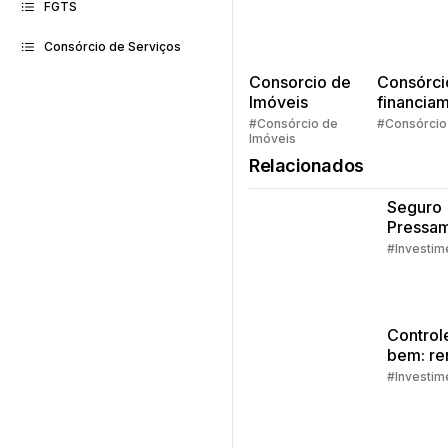
FGTS
Consórcio de Serviços
Consorcio de
Consórci
Imóveis
financia
Quem pe
#Consórcio de
#Consórcio
Imóveis
faz consó
Relacionados
Seguro
Pressam
Embrac
#Investim
Control
bem: re
extra
#Investim