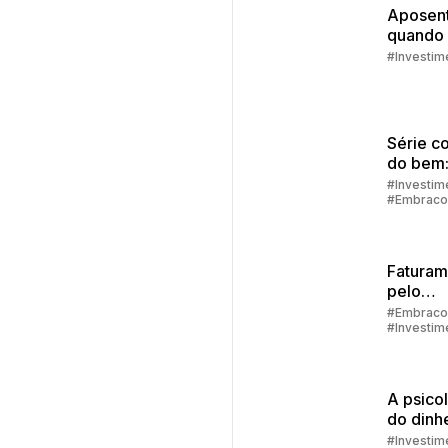
Aposent
quando
como s
#Investim
prepara
Série c
do bem:
financei
#Investim
#Embraco
como de
alcança
Faturam
pelo
aplicati
#Embraco
#Investim
passo a
#Aplicativ
Embracon
A psico
do dinhe
que te 
#Investim