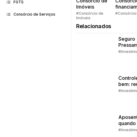
Consorcio de
Consórci
FGTS
Imóveis
financia
Quem pe
#Consórcio de
#Consórcio
Consórcio de Serviços
Imóveis
faz consó
Relacionados
Seguro
Pressam
Embrac
#Investim
Control
bem: re
extra
#Investim
Aposent
quando
como s
#Investim
prepara