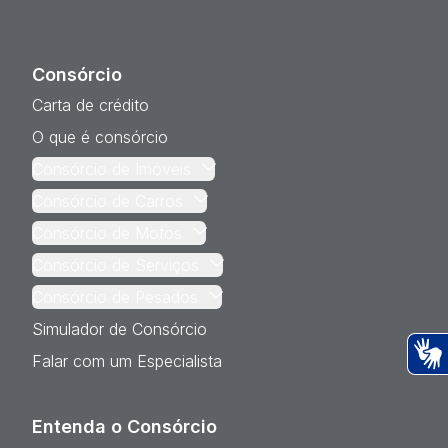
Consórcio
Carta de crédito
O que é consórcio
Consórcio de Imóveis
Consórcio de Carros
Consórcio de Motos
Consórcio de Serviços
Consórcio de Pesados
Simulador de Consórcio
Falar com um Especialista
Ac
Entenda o Consórcio