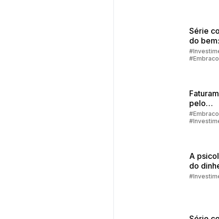
Série c
do bem:
financei
#Investim
#Embraco
como de
alcança
Faturam
pelo
aplicati
#Embraco
#Investim
passo a
#Aplicativ
Embracon
A psico
do dinhe
que te 
#Investim
de
econom
Série c