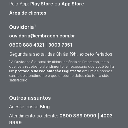
Pelo App:
Play Store
ou
App Store
Área de clientes
Ouvidoria¹
ouvidoria@embracon.com.br
0800 888 4321
|
3003 7351
Segunda a sexta, das 8h às 19h, exceto feriados
¹ A Ouvidoria é o canal de última instância na Embracon, tanto
que, para receber o atendimento, é necessário que você tenha
um
protocolo de reclamação registrado
em um de nossos
canais de atendimento e que o retorno deles não tenha sido
satisfatório.
Outros assuntos
Acesse nosso
Blog
Atendimento ao cliente:
0800 889 0999
|
4003
9999