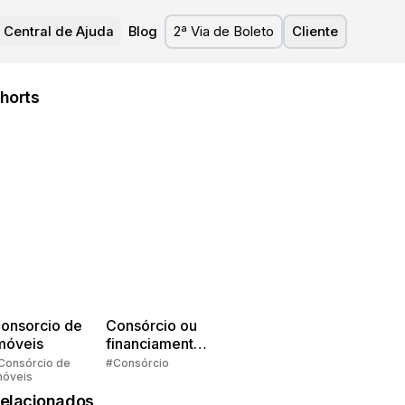
Central de Ajuda
Blog
2ª Via de Boleto
Cliente
horts
onsorcio de
Consórcio ou
móveis
financiamento?
Quem pensa
Consórcio de
#Consórcio
móveis
faz consórcio!
elacionados