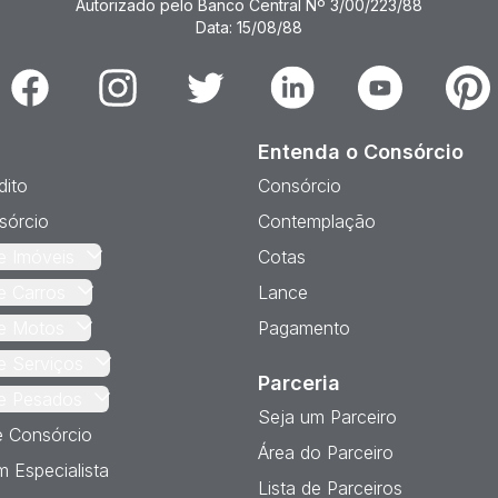
Autorizado pelo Banco Central Nº 3/00/223/88
Data: 15/08/88
Facebook
Instagram
Twitter
Linkedin
Youtube
Pinter
Entenda o Consórcio
dito
Consórcio
sórcio
Contemplação
e Imóveis
Cotas
e Carros
Lance
e Motos
Pagamento
e Serviços
Parceria
e Pesados
Seja um Parceiro
e Consórcio
Área do Parceiro
 Especialista
Lista de Parceiros