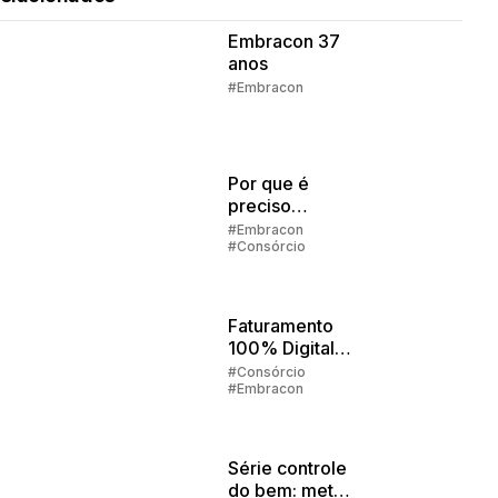
Embracon 37
anos
#Embracon
Por que é
preciso
preencher
#Embracon
#Consórcio
alguns dados
para simular o
consórcio?
Faturamento
100% Digital:
Como Fazer
#Consórcio
#Embracon
Tudo Pelo
App
Embracon
Série controle
do bem: metas