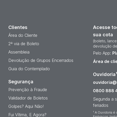
Clientes
Acesse to
sua cota
Área do Cliente
(boleto, lanc
2ª via de Boleto
devolução de
Assembleia
Pelo App:
Pl
Devolução de Grupos Encerrados
Área de cli
Guia do Contemplado
Ouvidoria
Segurança
ouvidoria
Prevenção à Fraude
0800 888 
Validador de Boletos
Segunda a s
feriados
Golpes? Aqui Não!
¹ A Ouvidoria é 
Fui Vítima, E Agora?
Embracon, tanto