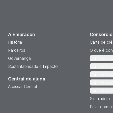
A Embracon
Consórcio
História
Carta de cré
Parceiros
O que é con
Governança
Consórcio d
Sustentabilidade e Impacto
Consórcio d
Consórcio d
Central de ajuda
Consórcio d
Acessar Central
Consórcio d
Simulador d
Falar com um