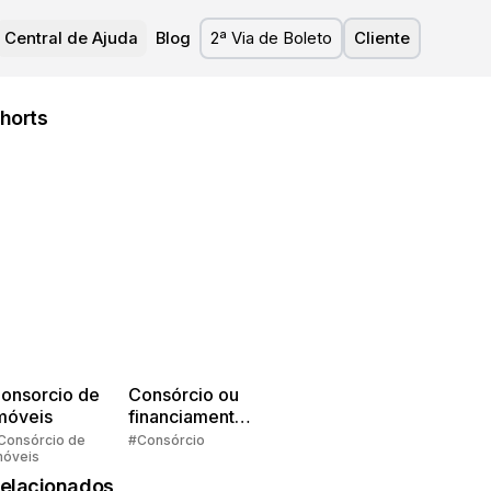
Central de Ajuda
Blog
2ª Via de Boleto
Cliente
horts
onsorcio de
Consórcio ou
móveis
financiamento?
Quem pensa
Consórcio de
#Consórcio
móveis
faz consórcio!
elacionados