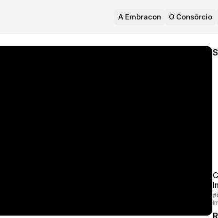
A Embracon
O Consórcio
S
C
I
#
I
R