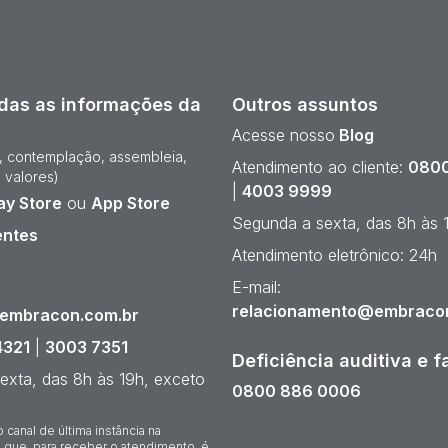
das as informações da
Outros assuntos
Acesse nosso
Blog
e, contemplação, assembleia,
Atendimento ao cliente:
0800
 valores)
|
4003 9999
ay Store
ou
App Store
Segunda a sexta, das 8h às 
entes
Atendimento eletrônico: 24h
¹
E-mail:
relacionamento@embraco
@embracon.com.br
4321
|
3003 7351
Deficiência auditiva e f
exta, das 8h às 19h, exceto
0800 886 0006
o canal de última instância na
 que, para receber o atendimento, é