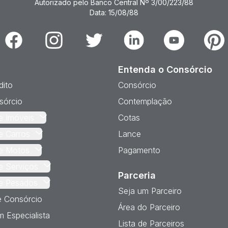
Autorizado pelo Banco Central Nº 3/00/223/88
Data: 15/08/88
Facebook
Instagram
Twitter
Linkedin
Youtube
Pinter
Entenda o Consórcio
dito
Consórcio
sórcio
Contemplação
e Imóveis
Cotas
e Carros
Lance
e Motos
Pagamento
e Serviços
Parceria
e Pesados
Seja um Parceiro
e Consórcio
Área do Parceiro
 Especialista
Lista de Parceiros