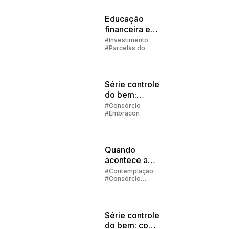
Educação
financeira em
família
#Investimento
#Parcelas do
Consórcio
#Embracon
Série controle
do bem:
consórcio ou
#Consórcio
#Embracon
financiamento?
Quando
acontece a
contemplação
#Contemplação
#Consórcio
no consórcio?
#Embracon
Série controle
do bem: com