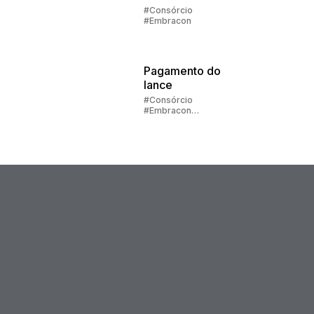
sair das
#Consórcio
#Embracon
dívidas e
retomar o
controle
Pagamento do
lance
#Consórcio
#Embracon
#Lance