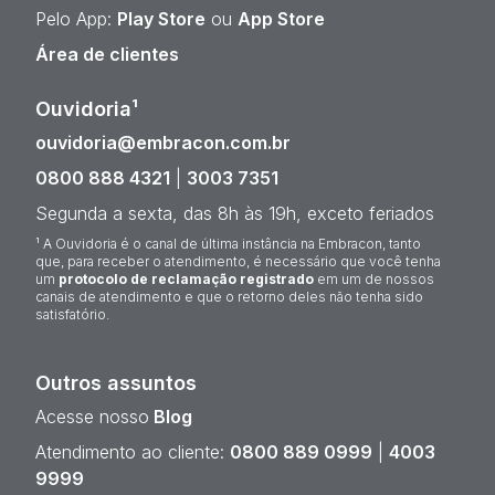
Pelo App:
Play Store
ou
App Store
Área de clientes
Ouvidoria¹
ouvidoria@embracon.com.br
0800 888 4321
|
3003 7351
Segunda a sexta, das 8h às 19h, exceto feriados
¹ A Ouvidoria é o canal de última instância na Embracon, tanto
que, para receber o atendimento, é necessário que você tenha
um
protocolo de reclamação registrado
em um de nossos
canais de atendimento e que o retorno deles não tenha sido
satisfatório.
Outros assuntos
Acesse nosso
Blog
Atendimento ao cliente:
0800 889 0999
|
4003
9999