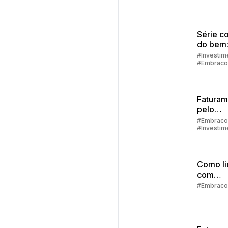
App
Embrac
Série c
do bem:
financei
#Investim
#Embraco
como de
alcança
Faturam
pelo
aplicati
#Embraco
#Investim
passo a
#Aplicativ
Embracon
Como li
com
imprevi
#Embraco
finance