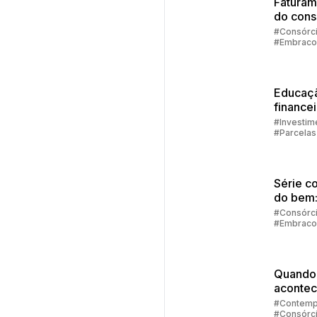
Faturam
do cons
diretam
#Consórc
#Embraco
no aplic
da Emb
Educaç
finance
família
#Investim
#Parcelas
Consórci
#Embraco
Série c
do bem
consórc
#Consórc
#Embraco
financi
Quando
acontec
contem
#Contemp
#Consórc
no cons