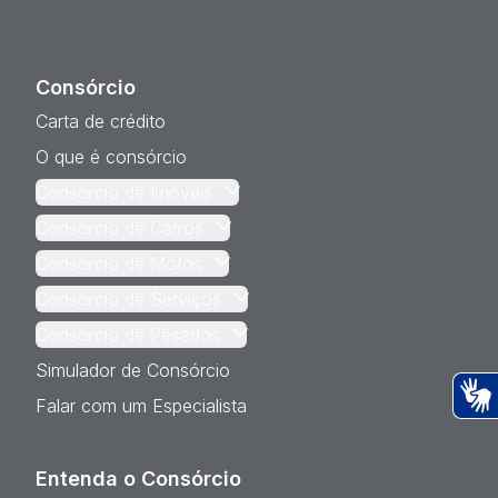
Consórcio
Carta de crédito
O que é consórcio
Consórcio de Imóveis
Consórcio de Carros
Consórcio de Motos
Consórcio de Serviços
Consórcio de Pesados
Simulador de Consórcio
Falar com um Especialista
Ac
Entenda o Consórcio