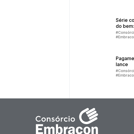
#Embraco
Série c
do bem
sair das
#Consórc
#Embraco
dívidas 
retomar
control
Pagame
lance
#Consórc
#Embraco
#Lance