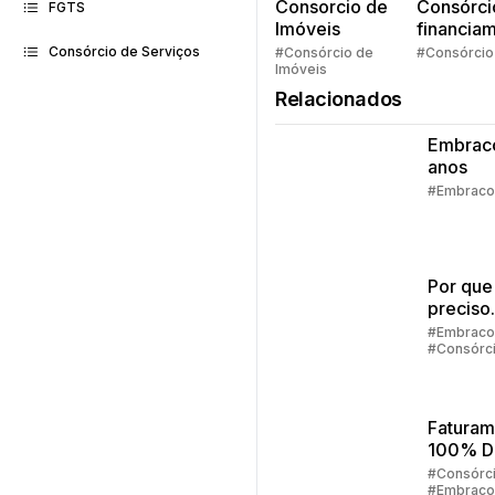
Consorcio de
Consórci
FGTS
Imóveis
financia
Quem pe
Consórcio de Serviços
#Consórcio de
#Consórcio
Imóveis
faz consó
Relacionados
Embrac
anos
#Embraco
Por que
preciso
preenc
#Embraco
#Consórc
alguns 
para sim
consórc
Faturam
100% Di
Como F
#Consórc
#Embraco
Tudo Pe