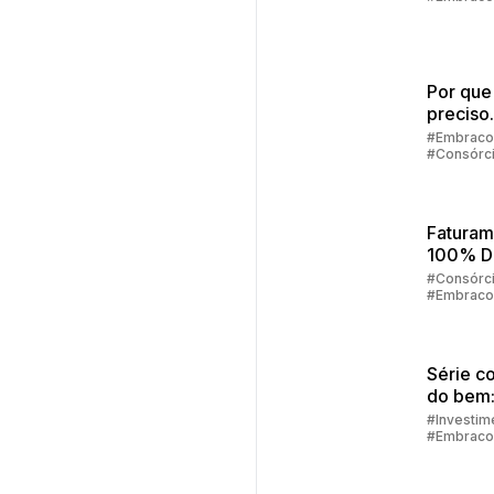
Por que
preciso
preenc
#Embraco
#Consórc
alguns 
para sim
consórc
Faturam
100% Di
Como F
#Consórc
#Embraco
Tudo Pe
App
Embrac
Série c
do bem:
financei
#Investim
#Embraco
como de
alcança