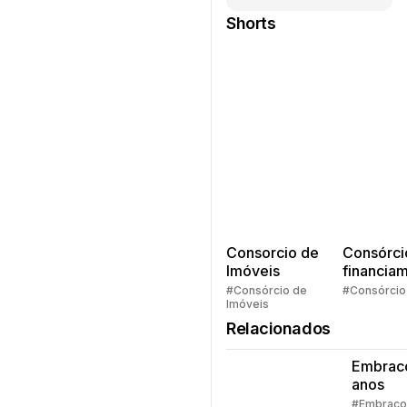
Shorts
Consorcio de
Consórci
Imóveis
financia
Quem pe
#Consórcio de
#Consórcio
Imóveis
faz consó
Relacionados
Embrac
anos
#Embraco