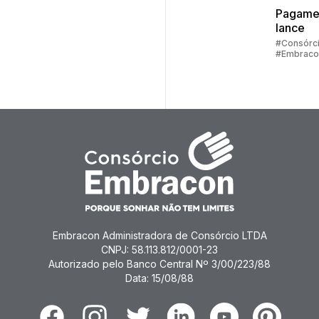
Pagame
lance
#Consórc
#Embraco
#Lance
Embracon Administradora de Consórcio LTDA
CNPJ: 58.113.812/0001-23
Autorizado pelo Banco Central Nº 3/00/223/88
Data: 15/08/88
Facebook
Instagram
Twitter
Linkedin
Youtube
Pinterest