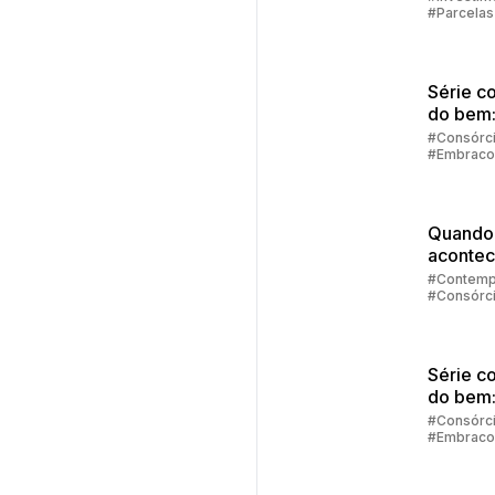
#Parcelas
Consórci
#Embraco
Série c
do bem
consórc
#Consórc
#Embraco
financi
Quando
acontec
contem
#Contemp
#Consórc
no cons
#Embraco
Série c
do bem
sair das
#Consórc
#Embraco
dívidas 
retomar
control