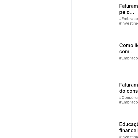
Faturam
pelo
aplicati
#Embraco
#Investim
passo a
#Aplicativ
Embracon
Como li
com
imprevi
#Embraco
finance
Faturam
do cons
diretam
#Consórc
#Embraco
no aplic
da Emb
Educaç
finance
família
#Investim