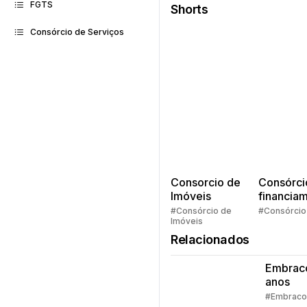
FGTS
Shorts
Consórcio de Serviços
Consorcio de
Consórci
Imóveis
financia
Quem pe
#Consórcio de
#Consórcio
Imóveis
faz consó
Relacionados
Embrac
anos
#Embraco