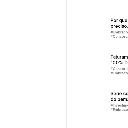
Por que
preciso
preenc
#Embraco
#Consórc
alguns 
para sim
consórc
Faturam
100% Di
Como F
#Consórc
#Embraco
Tudo Pe
App
Embrac
Série c
do bem:
financei
#Investim
#Embraco
como de
alcança