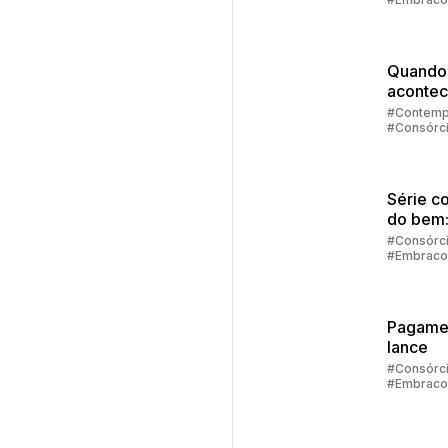
financi
Quando
acontec
contem
#Contemp
#Consórc
no cons
#Embraco
Série c
do bem
sair das
#Consórc
#Embraco
dívidas 
retomar
control
Pagame
lance
#Consórc
#Embraco
#Lance