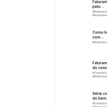
Faturam
pelo
aplicati
#Embraco
#Investim
passo a
#Aplicativ
Embracon
Como li
com
imprevi
#Embraco
finance
Faturam
do cons
diretam
#Consórc
#Embraco
no aplic
da Emb
Série c
do bem
consórc
#Consórc
#Embraco