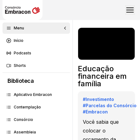
Menu
Início
Podcasts
Shorts
Educação
financeira em
Biblioteca
família
Aplicativo Embracon
#
Investimento
#
Parcelas do Consórcio
Contemplação
#
Embracon
Consórcio
Você sabia que
colocar o
Assembleia
orçamento da