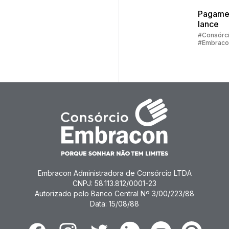
Pagame
lance
#Consórc
#Embraco
#Lance
Embracon Administradora de Consórcio LTDA
CNPJ: 58.113.812/0001-23
Autorizado pelo Banco Central Nº 3/00/223/88
Data: 15/08/88
Facebook
Instagram
Twitter
Linkedin
Youtube
Pinterest