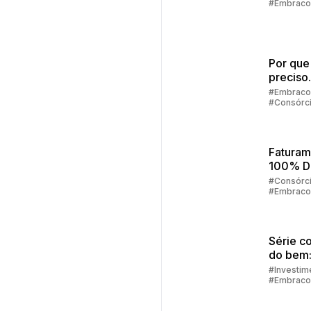
#Embraco
Por que
preciso
preenc
#Embraco
#Consórc
alguns 
para sim
consórc
Faturam
100% Di
Como F
#Consórc
#Embraco
Tudo Pe
App
Embrac
Série c
do bem:
financei
#Investim
#Embraco
como de
alcança