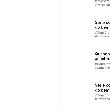
família
#Investim
#Parcelas
Consórci
#Embraco
Série c
do bem
consórc
#Consórc
#Embraco
financi
Quando
acontec
contem
#Contemp
#Consórc
no cons
#Embraco
Série c
do bem
sair das
#Consórc
#Embraco
dívidas 
retomar
control