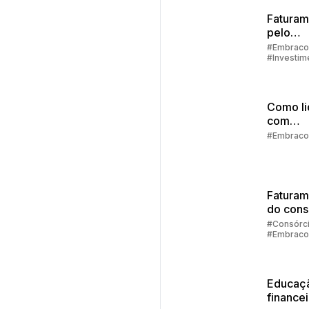
Faturam
pelo
aplicati
#Embraco
#Investim
passo a
#Aplicativ
Embracon
Como li
com
imprevi
#Embraco
finance
Faturam
do cons
diretam
#Consórc
#Embraco
no aplic
da Emb
Educaç
finance