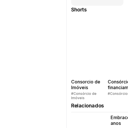
Shorts
Consorcio de
Consórci
Imóveis
financia
Quem pe
#Consórcio de
#Consórcio
Imóveis
faz consó
Relacionados
Embrac
anos