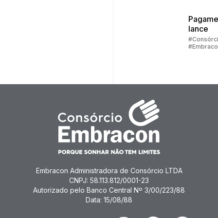
control
Pagame
lance
#Consórc
#Embraco
#Lance
Embracon Administradora de Consórcio LTDA
CNPJ: 58.113.812/0001-23
Autorizado pelo Banco Central Nº 3/00/223/88
Data: 15/08/88