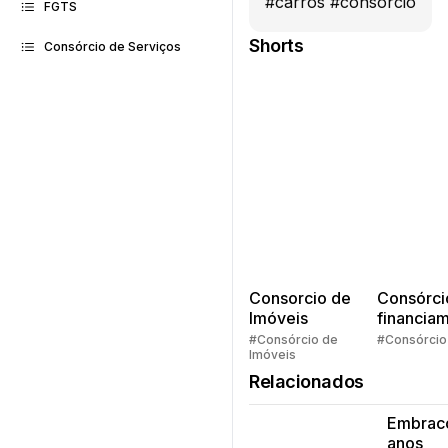
#carros #consorcio
FGTS
Shorts
Consórcio de Serviços
Consorcio de
Consórci
Imóveis
financia
Quem pe
#Consórcio de
#Consórcio
Imóveis
faz consó
Relacionados
Embrac
anos