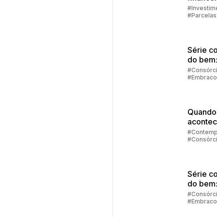
família
#Investim
#Parcelas
Consórci
#Embraco
Série c
do bem
consórc
#Consórc
#Embraco
financi
Quando
acontec
contem
#Contemp
#Consórc
no cons
#Embraco
Série c
do bem
sair das
#Consórc
#Embraco
dívidas 
retomar