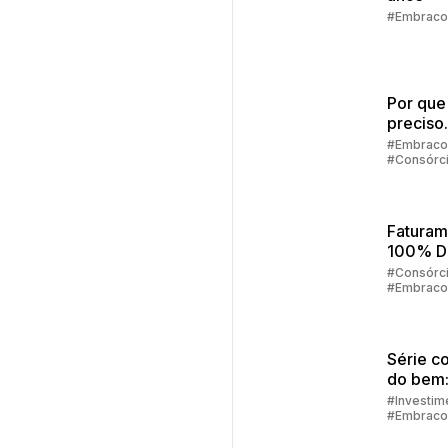
#Embraco
Por que
preciso
preenc
#Embraco
#Consórc
alguns 
para sim
consórc
Faturam
100% Di
Como F
#Consórc
#Embraco
Tudo Pe
App
Embrac
Série c
do bem:
financei
#Investim
#Embraco
como de
alcança