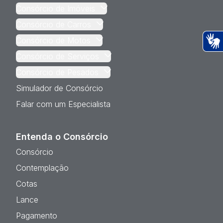
Consórcio de Imóveis
Consórcio de Carros
Consórcio de Motos
Ac
Consórcio de Serviços
Consórcio de Pesados
Simulador de Consórcio
Falar com um Especialista
Entenda o Consórcio
Consórcio
Contemplação
Cotas
Lance
Pagamento