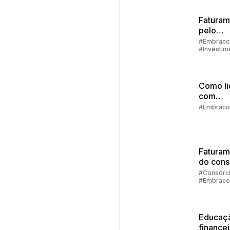
Faturam
pelo
aplicati
#Embraco
#Investim
passo a
#Aplicativ
Embracon
Como li
com
imprevi
#Embraco
finance
Faturam
do cons
diretam
#Consórc
#Embraco
no aplic
da Emb
Educaç
finance