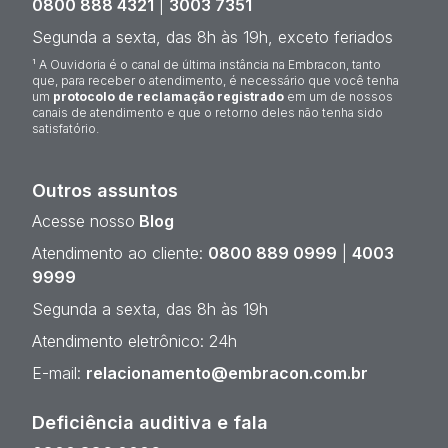
0800 888 4321
|
3003 7351
Segunda a sexta, das 8h às 19h, exceto feriados
¹ A Ouvidoria é o canal de última instância na Embracon, tanto
que, para receber o atendimento, é necessário que você tenha
um
protocolo de reclamação registrado
em um de nossos
canais de atendimento e que o retorno deles não tenha sido
satisfatório.
Outros assuntos
Acesse nosso
Blog
Atendimento ao cliente:
0800 889 0999
|
4003
9999
Segunda a sexta, das 8h às 19h
Atendimento eletrônico: 24h
E-mail:
relacionamento@embracon.com.br
Deficiência auditiva e fala