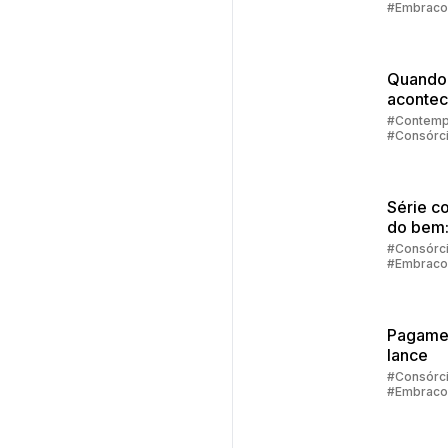
#Embraco
financi
Quando
acontec
contem
#Contemp
#Consórc
no cons
#Embraco
Série c
do bem
sair das
#Consórc
#Embraco
dívidas 
retomar
control
Pagame
lance
#Consórc
#Embraco
#Lance