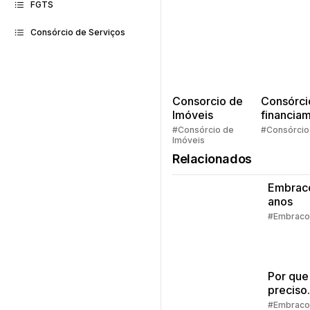
FGTS
Consórcio de Serviços
Consorcio de
Consórci
Imóveis
financia
Quem pe
#Consórcio de
#Consórcio
Imóveis
faz consó
Relacionados
Embrac
anos
#Embraco
Por que
preciso
preenc
#Embraco