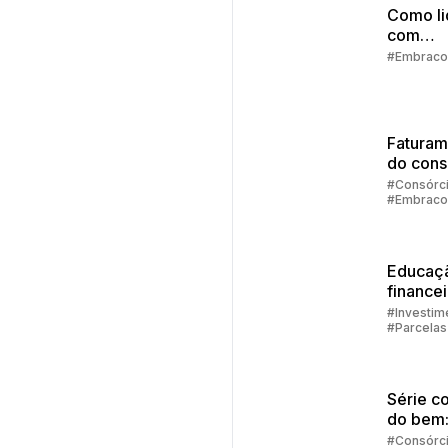
Como li
com
imprevi
#Embraco
finance
Faturam
do cons
diretam
#Consórc
#Embraco
no aplic
da Emb
Educaç
finance
família
#Investim
#Parcelas
Consórci
#Embraco
Série c
do bem
consórc
#Consórc