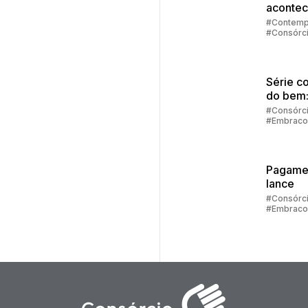
acontec
contem
#Contemp
#Consórc
no cons
#Embraco
Série c
do bem
sair das
#Consórc
#Embraco
dívidas 
retomar
control
Pagame
lance
#Consórc
#Embraco
#Lance