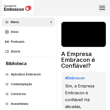
Menu
Início
Podcasts
Shorts
A Empresa
Embracon é
Biblioteca
Confiável?
Aplicativo Embracon
#
Embracon
Contemplação
Sim, a Empresa
Embracon é
Consórcio
confiável! Há
Assembleia
décadas,