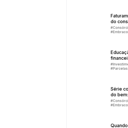
Faturam
do cons
diretam
#Consórc
#Embraco
no aplic
da Emb
Educaç
finance
família
#Investim
#Parcelas
Consórci
#Embraco
Série c
do bem
consórc
#Consórc
#Embraco
financi
Quando