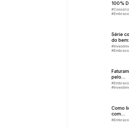
100% Di
Como F
#Consórc
#Embraco
Tudo Pe
App
Embrac
Série c
do bem:
financei
#Investim
#Embraco
como de
alcança
Faturam
pelo
aplicati
#Embraco
#Investim
passo a
#Aplicativ
Embracon
Como li
com
imprevi
#Embraco
finance