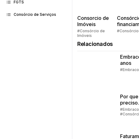
FGTS
Consórcio de Serviços
Consorcio de
Consórci
Imóveis
financia
Quem pe
#Consórcio de
#Consórcio
Imóveis
faz consó
Relacionados
Embrac
anos
#Embraco
Por que
preciso
preenc
#Embraco
#Consórc
alguns 
para sim
consórc
Faturam