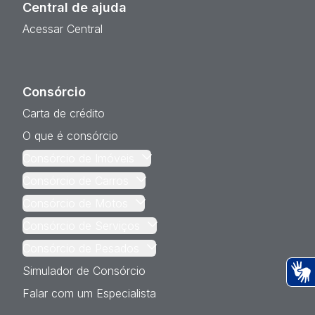
Central de ajuda
Acessar Central
Consórcio
Carta de crédito
O que é consórcio
Consórcio de Imóveis
Consórcio de Carros
Consórcio de Motos
Consórcio de Serviços
Consórcio de Pesados
Simulador de Consórcio
Ac
Falar com um Especialista