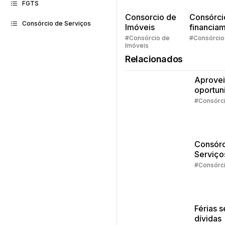
FGTS
Consorcio de
Consórci
Consórcio de Serviços
Imóveis
financia
Quem pe
#Consórcio de
#Consórcio
Imóveis
faz consó
Relacionados
Aprovei
oportun
da isen
#Consórc
IR
Consórc
Serviço
Estudos
#Consórc
dá pra 
com o
crédito
Férias 
dívidas