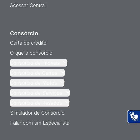
Acessar Central
Consórcio
Carta de crédito
O que é consórcio
Consórcio de Imóveis
Consórcio de Carros
Consórcio de Motos
Consórcio de Serviços
Consórcio de Pesados
Simulador de Consórcio
Falar com um Especialista
Ac