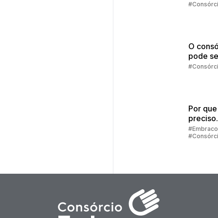
comprar
#Consórc
vista?
O consó
pode se
melhor
#Consórc
escolha
Por que
preciso
preenc
#Embraco
#Consórc
alguns 
para sim
consórc