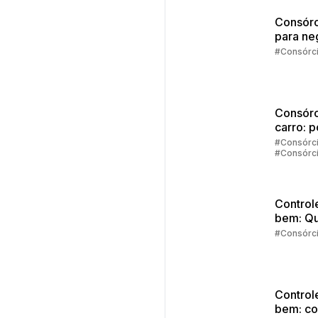
Consórc
para ne
#Consórc
Consórc
carro: 
vale a 
#Consórc
#Consórc
investir
Carros
Control
bem: Qu
melhor
#Consórc
moment
começa
investir
Control
bem: c