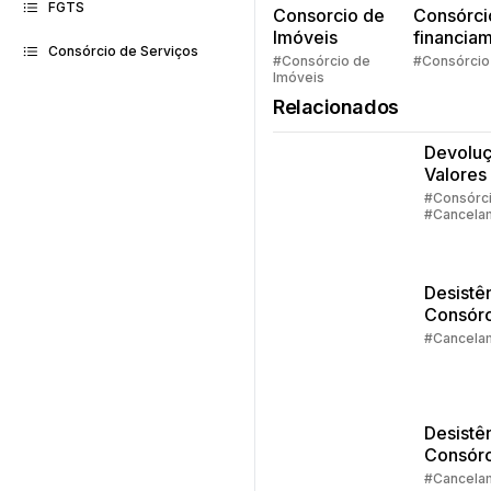
FGTS
Consorcio de
Consórci
Imóveis
financia
Consórcio de Serviços
Quem pe
#Consórcio de
#Consórcio
Imóveis
faz consó
Relacionados
Devolu
Valores
Consórc
#Consórc
#Cancela
Parte 1
#Devoluç
Valores
Desistê
Consórc
Parte 3 
#Cancela
Alternat
Desistê
Consórc
Parte 1 |
#Cancela