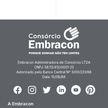
Cancel
Embracon Administradora de Consórcio LTDA
CNPJ: 58.113.812/0001-23
Autorizado pelo Banco Central Nº 3/00/223/88
Data: 15/08/88
Facebook
Instagram
Twitter
Linkedin
Youtube
Pinterest
A Embracon