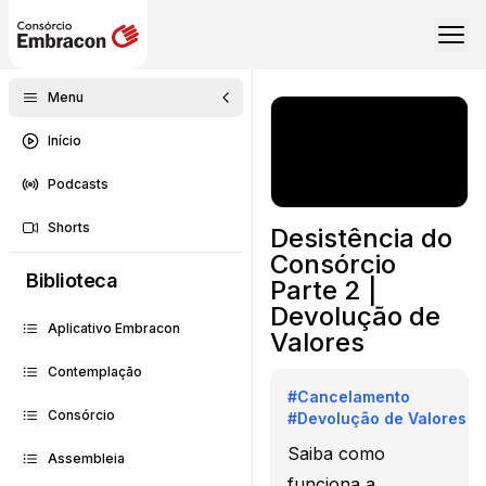
Menu
Início
Podcasts
Shorts
Desistência do
Consórcio
Biblioteca
Parte 2 |
Devolução de
Aplicativo Embracon
Valores
Contemplação
#
Cancelamento
Consórcio
#
Devolução de Valores
Saiba como
Assembleia
funciona a