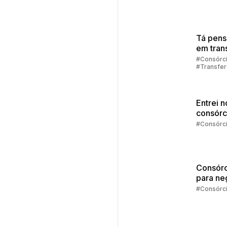
2025
Tá pen
em trans
sua cot
#Consórc
#Transfer
consórc
Consórci
Entrei n
consórc
agora?
#Consórc
Consórc
para ne
#Consórc