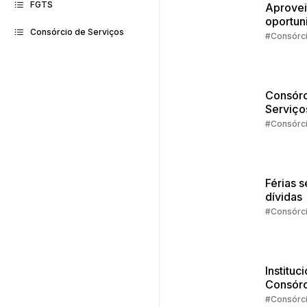
FGTS
Aprovei
oportun
Consórcio de Serviços
da isen
#Consórc
IR
Consórc
Serviço
Estudos
#Consórc
dá pra 
com o
crédito
Férias 
dívidas
#Consórc
Instituc
Consórc
Embrac
#Consórc