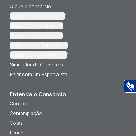
O que é consórcio
Consórcio de Imóveis
Consórcio de Carros
Consórcio de Motos
Consórcio de Serviços
Consórcio de Pesados
Simulador de Consórcio
Falar com um Especialista
Entenda o Consórcio
Ac
Consórcio
Contemplação
Cotas
Lance