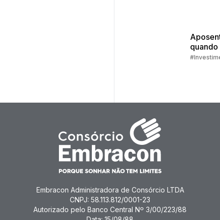
Aposent
quando
como s
#Investim
prepara
Embracon Administradora de Consórcio LTDA
CNPJ: 58.113.812/0001-23
Autorizado pelo Banco Central Nº 3/00/223/88
Data: 15/08/88