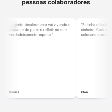
pessoas colaboradores
“
A gente simplesmente vai vivendo e
“
Eu tinha dificuld
esquece de parar e refletir no que
dinheiro. Com ess
verdadeiramente importa.
”
colocando em prát
guardar.
”
Denise
Irton