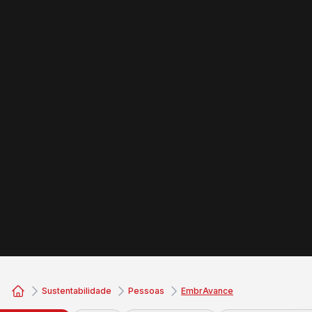
Sustentabilidade
Pessoas
EmbrAvance
Consórcio Embracon