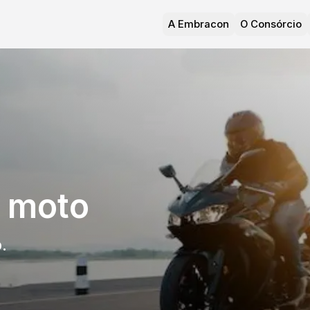
A Embracon
O Consórcio
 moto
.