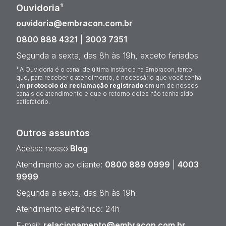
Ouvidoria¹
ouvidoria@embracon.com.br
0800 888 4321
|
3003 7351
Segunda a sexta, das 8h às 19h, exceto feriados
¹ A Ouvidoria é o canal de última instância na Embracon, tanto
que, para receber o atendimento, é necessário que você tenha
um
protocolo de reclamação registrado
em um de nossos
canais de atendimento e que o retorno deles não tenha sido
satisfatório.
Outros assuntos
Acesse nosso
Blog
Atendimento ao cliente:
0800 889 0999
|
4003
9999
Segunda a sexta, das 8h às 19h
Atendimento eletrônico: 24h
E-mail:
relacionamento@embracon.com.br