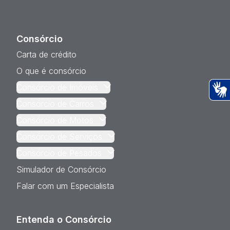
Consórcio
Carta de crédito
O que é consórcio
Consórcio de Imóveis
Consórcio de Carros
Ac
Consórcio de Motos
Consórcio de Serviços
Consórcio de Pesados
Simulador de Consórcio
Falar com um Especialista
Entenda o Consórcio