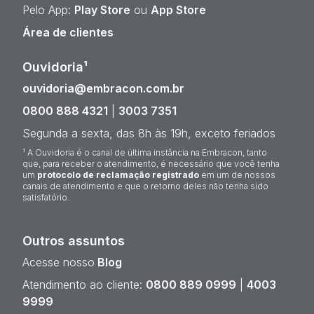
Pelo App:
Play Store
ou
App Store
Área de clientes
Ouvidoria¹
ouvidoria@embracon.com.br
0800 888 4321
|
3003 7351
Segunda a sexta, das 8h às 19h, exceto feriados
¹ A Ouvidoria é o canal de última instância na Embracon, tanto
que, para receber o atendimento, é necessário que você tenha
um
protocolo de reclamação registrado
em um de nossos
canais de atendimento e que o retorno deles não tenha sido
satisfatório.
Outros assuntos
Acesse nosso
Blog
Atendimento ao cliente:
0800 889 0999
|
4003
9999