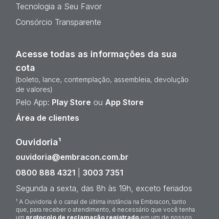
Tecnologia a Seu Favor
Consórcio Transparente
Acesse todas as informações da sua
cota
(boleto, lance, contemplação, assembleia, devolução
de valores)
Pelo App:
Play Store
ou
App Store
Área de clientes
Ouvidoria¹
ouvidoria@embracon.com.br
0800 888 4321
|
3003 7351
Segunda a sexta, das 8h às 19h, exceto feriados
¹ A Ouvidoria é o canal de última instância na Embracon, tanto
que, para receber o atendimento, é necessário que você tenha
um
protocolo de reclamação registrado
em um de nossos